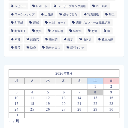
レビュー
レポート
レーザープリンタ用紙
ロール紙
ワークショップ
上質紙
使ってみた
写真用紙
加工
印画紙
厚紙
名刺・カード
店長プロフィール掲載記事
断裁加工
更紙
活版印刷
特殊紙
竹尾
紙
素材
結婚式
絹目調
耐水
色付き
色画用紙
長尺
防炎
防炎クロス
顔料インク
2026年8月
月
火
水
木
金
土
日
1
2
3
4
5
6
7
8
9
10
11
12
13
14
15
16
17
18
19
20
21
22
23
24
25
26
27
28
29
30
31
« 7月