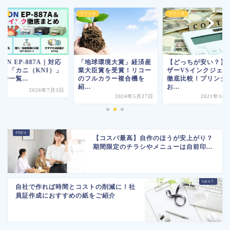
ンタ
プリンタ
プリンタ
SON EP-887A｜対応
「地球環境大賞」経済産
【どっちが安い？】
ンク「カニ（KNI）」
業大臣賞を受賞！リコー
ザーVSインクジェッ
番一覧...
のフルカラー複合機を
徹底比較！プリンタ
紹...
お...
2026年7月3日
2024年5月27日
2021年10
【コスパ最高】自作のほうが安上がり？
期間限定のチラシやメニューは自前印...
自社で作れば時間とコストの削減に！社
員証作成におすすめの紙をご紹介