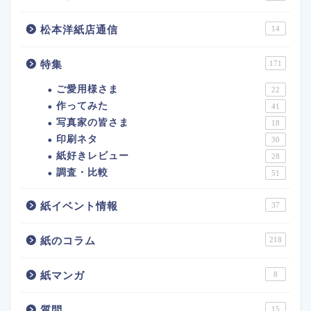
松本洋紙店通信
14
特集
171
ご愛用様さま
22
作ってみた
41
写真家の皆さま
18
印刷ネタ
30
紙好きレビュー
28
調査・比較
51
紙イベント情報
37
紙のコラム
218
紙マンガ
8
質問
15