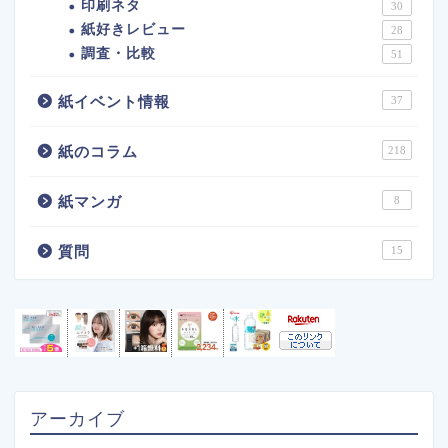
印刷ネタ
30
紙好きレビュー
28
調査・比較
51
紙イベント情報
37
紙のコラム
218
紙マンガ
8
質問
15
アーカイブ