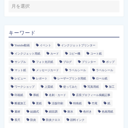
キーワード
Youtube動画
イベント
インクジェットプリンター
インクジェット用紙
カード
コピー機
コート紙
サンプル
フォト光沢紙
ブログ
プリンター
ポップ
マット紙
メッセージカード
ラベルシール
ラベルシール
レビュー
レポート
レーザープリンタ用紙
ロール紙
ワークショップ
上質紙
使ってみた
写真用紙
加工
印画紙
厚紙
名刺・カード
店長プロフィール掲載記事
断裁加工
更紙
活版印刷
特殊紙
竹尾
紙
素材
結婚式
絹目調
耐水
色付き
色画用紙
長尺
防炎
防炎クロス
顔料インク