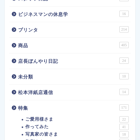
ビジネスマンの休息学
16
プリンタ
214
商品
405
店長ぼんやり日記
24
未分類
10
松本洋紙店通信
14
特集
171
ご愛用様さま
22
作ってみた
41
写真家の皆さま
18