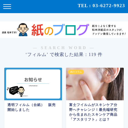
紙をこよなく愛する松本洋紙店のスタッフが、紙の使い心地や、使用例、豆知識などをドンドン発
TEL : 03-6272-9923
信！ | 紙のブログ
― SEARCH WORD ―
‘フィルム’ で検索した結果：119 件
紙のコラム
透明フィルム（台紙） 販売
富士フイルムがスキンケア分
開始しました
野へチャレンジ！最先端研究
から生まれたスキンケア商品
「アスタリフト」とは？