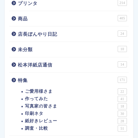
プリンタ
214
商品
405
店長ぼんやり日記
24
未分類
10
松本洋紙店通信
14
特集
171
ご愛用様さま
22
作ってみた
41
写真家の皆さま
18
印刷ネタ
30
紙好きレビュー
28
調査・比較
51