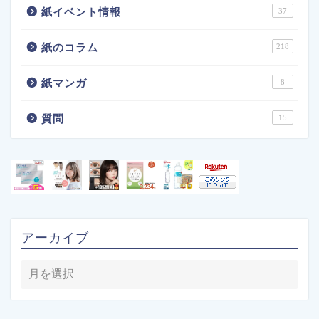
紙イベント情報
37
紙のコラム
218
紙マンガ
8
質問
15
アーカイブ