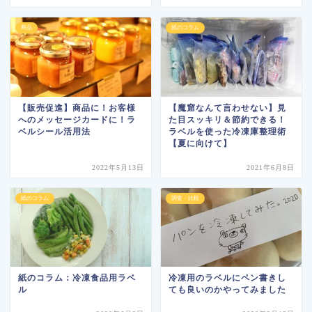
商品
紙のコラム
【販売促進】商品に！お客様
【魔窟なんて言わせない】見
へのメッセージカードに！ラ
た目スッキリ＆節約できる！
ベルシール活用法
ラベルを使った冷凍庫整理術
【夏に向けて】
2022年5月13日
2021年6月8日
紙のコラム
調査・比較
紙のコラム：冷凍食品用ラベ
冷凍用のラベルにペン書きし
ル
ても良いのかやってみました