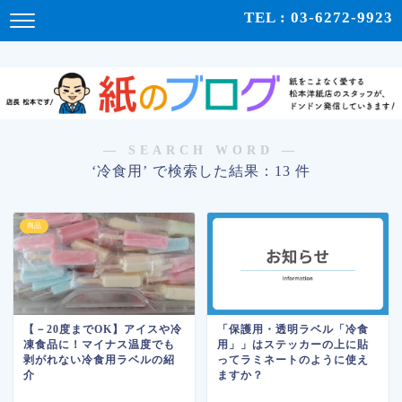
紙をこよなく愛する松本洋紙店のスタッフが、紙の使い心地や、使用例、豆知識などをドンドン発
TEL : 03-6272-9923
信！ | 紙のブログ
― SEARCH WORD ―
‘冷食用’ で検索した結果：13 件
商品
【－20度までOK】アイスや冷
「保護用・透明ラベル「冷食
凍食品に！マイナス温度でも
用」」はステッカーの上に貼
剥がれない冷食用ラベルの紹
ってラミネートのように使え
介
ますか？