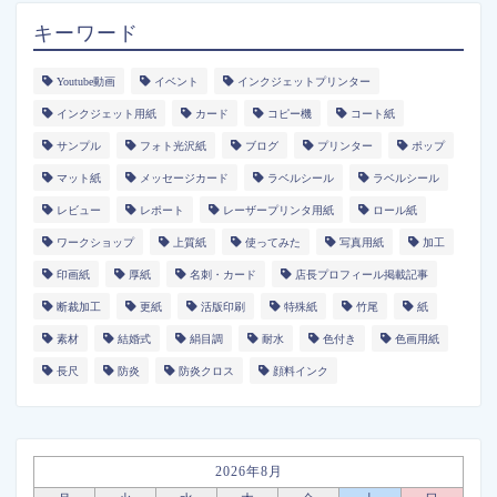
キーワード
Youtube動画
イベント
インクジェットプリンター
インクジェット用紙
カード
コピー機
コート紙
サンプル
フォト光沢紙
ブログ
プリンター
ポップ
マット紙
メッセージカード
ラベルシール
ラベルシール
レビュー
レポート
レーザープリンタ用紙
ロール紙
ワークショップ
上質紙
使ってみた
写真用紙
加工
印画紙
厚紙
名刺・カード
店長プロフィール掲載記事
断裁加工
更紙
活版印刷
特殊紙
竹尾
紙
素材
結婚式
絹目調
耐水
色付き
色画用紙
長尺
防炎
防炎クロス
顔料インク
2026年8月