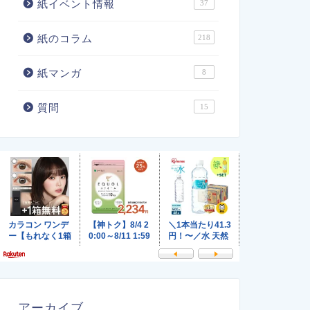
紙イベント情報
37
紙のコラム
218
紙マンガ
8
質問
15
アーカイブ