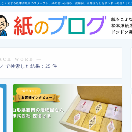
よなく愛する松本洋紙店のスタッフが、紙の使い心地や、使用例、豆知識などをドンドン発信！ | 紙
RCH WORD ―
’ で検索した結果：25 件
ご愛用様さま