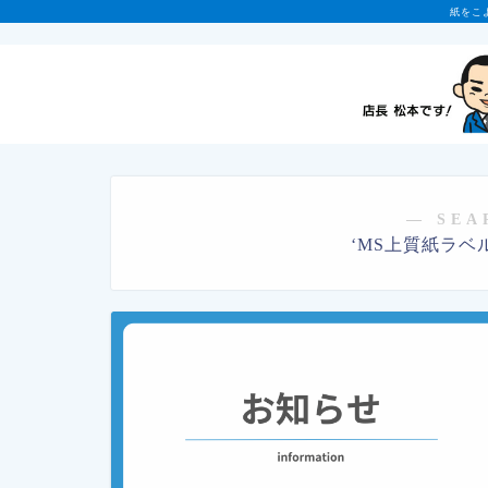
紙をこ
― SEA
‘MS上質紙ラベル