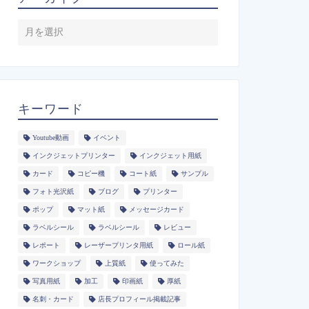
キーワード
Youtube動画
イベント
インクジェットプリンター
インクジェット用紙
カード
コピー機
コート紙
サンプル
フォト光沢紙
ブログ
プリンター
ポップ
マット紙
メッセージカード
ラベルシール
ラベルシール
レビュー
レポート
レーザープリンタ用紙
ロール紙
ワークショップ
上質紙
使ってみた
写真用紙
加工
印画紙
厚紙
名刺・カード
店長プロフィール掲載記事