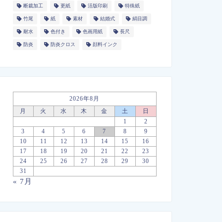
断裁加工
更紙
活版印刷
特殊紙
竹尾
紙
素材
結婚式
絹目調
耐水
色付き
色画用紙
長尺
防炎
防炎クロス
顔料インク
2026年8月
月
火
水
木
金
土
日
1
2
3
4
5
6
7
8
9
10
11
12
13
14
15
16
17
18
19
20
21
22
23
24
25
26
27
28
29
30
31
« 7月