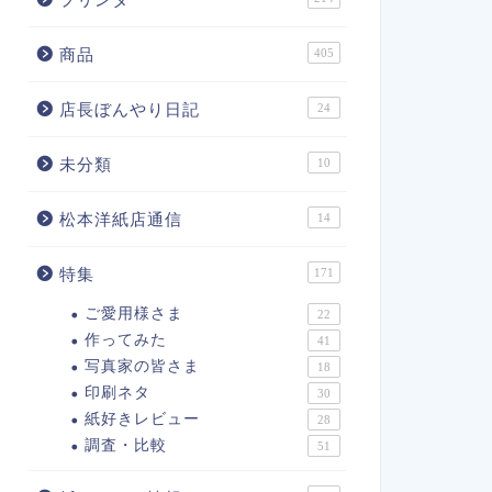
商品
405
店長ぼんやり日記
24
未分類
10
松本洋紙店通信
14
特集
171
ご愛用様さま
22
作ってみた
41
写真家の皆さま
18
印刷ネタ
30
紙好きレビュー
28
調査・比較
51