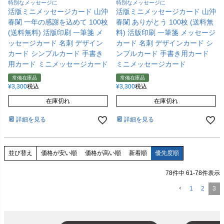
特別なメッセージに
特別なメッセージに
活版ミニメッセージカード 山沖
活版ミニメッセージカード 山沖
春闌 一年の感謝を込めて 100枚
春闌 ありがとう 100枚 (送料無
(送料無料) 活版印刷 一筆箋 メ
料) 活版印刷 一筆箋 メッセージ
ッセージカード 名刺 デザイン
カード 名刺 デザインカード シ
カード シンプルカード 手書き
ンプルカード 手書き用カード
用カード ミニメッセージカード
ミニメッセージカード
常備在庫品
常備在庫品
¥
3,300
税込
¥
3,300
税込
在庫切れ
在庫切れ
詳細を見る
詳細を見る
価格が安い順
価格が高い順
新着順
優先度順
並び替え
78
件中
61
-
78
件表示
1
2
3