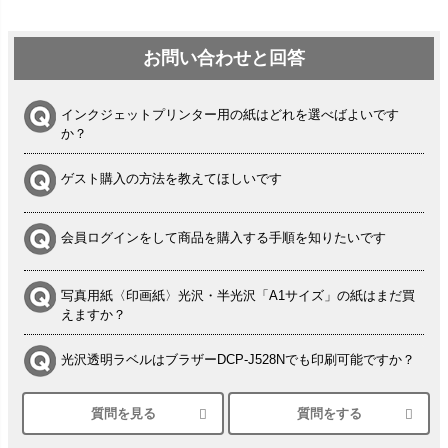
お問い合わせと回答
インクジェットプリンター用の紙はどれを選べばよいです
か？
ゲスト購入の方法を教えてほしいです
会員ログインをして商品を購入する手順を知りたいです
写真用紙〈印画紙〉光沢・半光沢「A1サイズ」の紙はまだ買
えますか？
光沢透明ラベルはブラザーDCP-J528Nでも印刷可能ですか？
質問を見る
質問をする
シルバーペーパーにEPSON EP-30VAで印刷するときの設定
は？