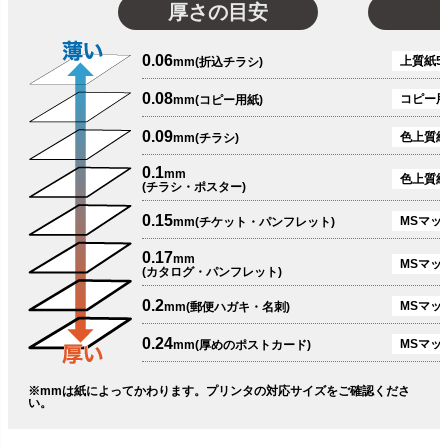
厚さの目安
0.06
上質紙51
mm(折込チラシ)
0.08
コピー用
mm(コピー用紙)
0.09
色上質紙
mm(チラシ)
0.1
mm
色上質紙
(チラシ・ポスター)
0.15
MSマット
mm(チケット・パンフレット)
0.17
mm
MSマット
(カタログ・パンフレット)
0.2
MSマット
mm(郵便ハガキ・名刺)
0.24
MSマッ
mm(厚めのポストカード)
※mmは紙によってかわります。プリンタの対応サイズをご確認くださ
い。