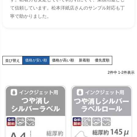
て信頼しています。松本洋紙店さんのサンプル対応も丁
寧で助かりました。
価格が安い順
価格が高い順
新着順
優先度順
並び替え
2
件中
1
-
2
件表示