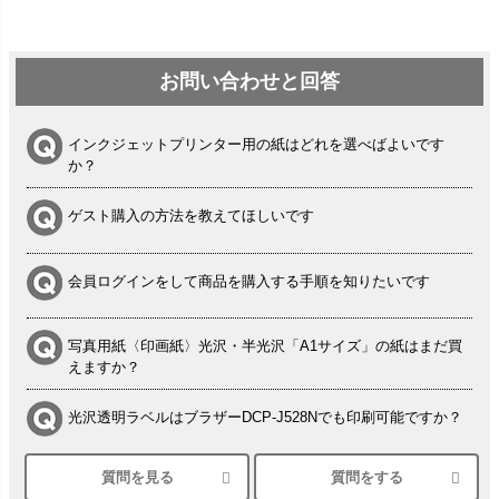
お問い合わせと回答
インクジェットプリンター用の紙はどれを選べばよいです
か？
ゲスト購入の方法を教えてほしいです
会員ログインをして商品を購入する手順を知りたいです
写真用紙〈印画紙〉光沢・半光沢「A1サイズ」の紙はまだ買
えますか？
光沢透明ラベルはブラザーDCP-J528Nでも印刷可能ですか？
質問を見る
質問をする
シルバーペーパーにEPSON EP-30VAで印刷するときの設定