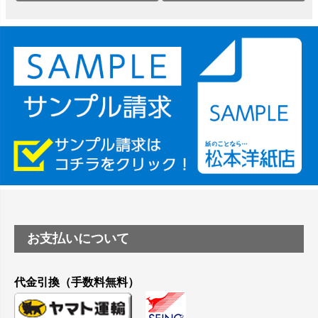
は？
竹尾 DEEP UVヴァンヌーボ スノーホワイトは 大判プリンタ
ーSC-P8050に対応してますか
塩ビのロール紙で離型紙が透明の商品はありますか
つや消し半透明ラベルのロールタイプはありますか？
縦420mm×横650mmの包装紙に適した紙はありますか？
お支払いについて
代金引換（手数料無料）