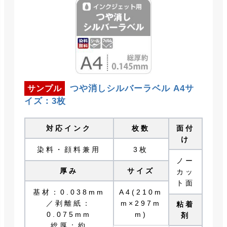
つや消しシルバーラベル A4サ
サンプル
イズ：3枚
対応インク
枚数
面付
け
染料・顔料兼用
3枚
ノー
厚み
サイズ
カッ
ト面
基材：0.038mm
A4(210m
／剥離紙：
m×297m
粘着
0.075mm
m)
剤
総厚：約