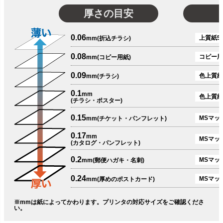
厚さの目安
0.06
上質紙51
mm(折込チラシ)
0.08
コピー用
mm(コピー用紙)
0.09
色上質紙
mm(チラシ)
0.1
mm
色上質紙
(チラシ・ポスター)
0.15
MSマット
mm(チケット・パンフレット)
0.17
mm
MSマット
(カタログ・パンフレット)
0.2
MSマット
mm(郵便ハガキ・名刺)
0.24
MSマッ
mm(厚めのポストカード)
※mmは紙によってかわります。プリンタの対応サイズをご確認くださ
い。