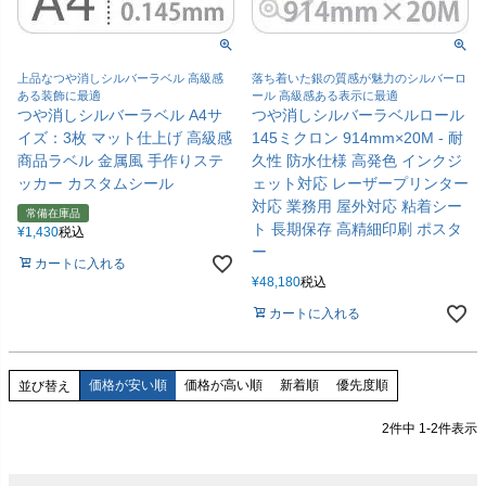
上品なつや消しシルバーラベル 高級感
落ち着いた銀の質感が魅力のシルバーロ
ある装飾に最適
ール 高級感ある表示に最適
つや消しシルバーラベル A4サ
つや消しシルバーラベルロール
イズ：3枚 マット仕上げ 高級感
145ミクロン 914mm×20M - 耐
商品ラベル 金属風 手作りステ
久性 防水仕様 高発色 インクジ
ッカー カスタムシール
ェット対応 レーザープリンター
対応 業務用 屋外対応 粘着シー
常備在庫品
ト 長期保存 高精細印刷 ポスタ
¥
1,430
税込
ー
カートに入れる
¥
48,180
税込
カートに入れる
価格が安い順
価格が高い順
新着順
優先度順
並び替え
2
件中
1
-
2
件表示