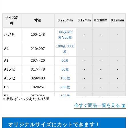
サイズ名
寸法
0.225mm
0.12mm
0.13mm
0.19mm
称
100枚
/
400
ハガキ
100×148
-
-
-
枚
/
800枚
100枚
/
3000
A4
210×297
-
-
-
枚
A3
297×420
50枚
-
-
-
A3ノビ
317×448
50枚
-
-
-
A3ノビ
329×483
100枚
-
-
-
B5
182×257
200枚
-
-
-
B4
257×364
100枚
-
-
-
※ 枚数は1パックあたりの入数
A2
420×594
100枚
今すぐ商品一覧を見る
-
-
-
A2ノビ
432×636
100枚
-
-
-
A1
594×841
100枚
-
-
-
オリジナルサイズにカットできます！