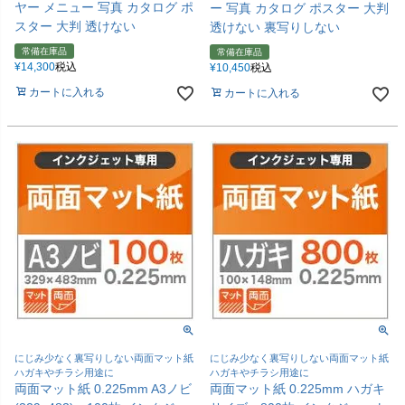
ヤー メニュー 写真 カタログ ポ
ー 写真 カタログ ポスター 大判
スター 大判 透けない
透けない 裏写りしない
常備在庫品
常備在庫品
¥
14,300
税込
¥
10,450
税込
カートに入れる
カートに入れる
にじみ少なく裏写りしない両面マット紙
にじみ少なく裏写りしない両面マット紙
ハガキやチラシ用途に
ハガキやチラシ用途に
両面マット紙 0.225mm A3ノビ
両面マット紙 0.225mm ハガキ