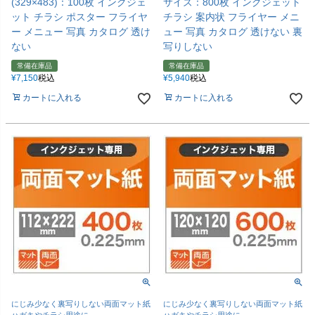
(329×483)：100枚 インクジェ
サイズ：800枚 インクジェット
ット チラシ ポスター フライヤ
チラシ 案内状 フライヤー メニ
ー メニュー 写真 カタログ 透け
ュー 写真 カタログ 透けない 裏
ない
写りしない
常備在庫品
常備在庫品
¥
7,150
税込
¥
5,940
税込
カートに入れる
カートに入れる
にじみ少なく裏写りしない両面マット紙
にじみ少なく裏写りしない両面マット紙
ハガキやチラシ用途に
ハガキやチラシ用途に