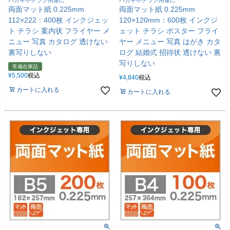
両面マット紙 0.225mm
両面マット紙 0.225mm
112×222：400枚 インクジェッ
120×120mm：600枚 インクジ
ト チラシ 案内状 フライヤー メ
ェット チラシ ポスター フライ
ニュー 写真 カタログ 透けない
ヤー メニュー 写真 はがき カタ
裏写りしない
ログ 結婚式 招待状 透けない 裏
写りしない
常備在庫品
¥
5,500
税込
¥
4,840
税込
カートに入れる
カートに入れる