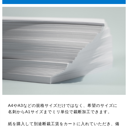
- (ジャケ
112×222
400枚
-
-
-
ット)
610mm
610mm×45M/30M
-
-
1本
1本
幅
914mm
914mm×45M/30M
-
-
1本
1本
幅
1067mm
1067mm×30M
-
-
-
1本
幅
1118mm
1本(特
1118mm×45M/30M
-
1本
1本
幅
価)
A4やA3などの規格サイズだけではなく、希望のサイズに
名刺からA1サイズまでミリ単位で裁断加工できます。
紙を購入して別途断裁工賃をカートに入れていただき、備