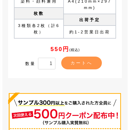
染料・顔料兼用
A4(210mm×297
mm)
枚数
出荷予定
3種類各2枚（計6
枚）
約1-2営業日出荷
550円
(税込)
数量