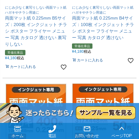
にじみ少なく裏写りしない両面マット紙
にじみ少なく裏写りしない両面マット紙
ハガキやチラシ用途に
ハガキやチラシ用途に
両面マット紙 0.225mm B5サイ
両面マット紙 0.225mm B4サイ
ズ：200枚 インクジェット チラ
ズ：100枚 インクジェット チラ
シ ポスター フライヤー メニュ
シ ポスター フライヤー メニュ
ー 写真 カタログ 透けない 裏写
ー 写真 カタログ 透けない
りしない
常備在庫品
¥
4,180
税込
常備在庫品
¥
4,180
税込
カートに入れる
カートに入れる
ホーム
電話
お問い合わせ
ページTOP