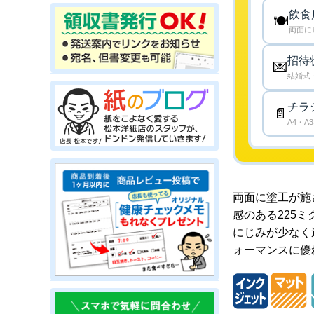
飲食
🍽️
両面に
招待
💌
結婚式
チラ
📄
A4・
両面に塗工が施
感のある225ミ
にじみが少なく
ォーマンスに優