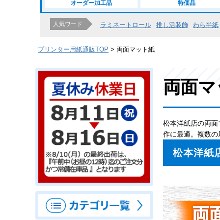
オーダー加工品
特価品
人気ワード
ラミネートロール
推し活装飾
わら半紙
プリンター用紙通販TOP
両面マット紙
両面マ
松本洋紙店の両面
作に最適。複数の
松本洋紙