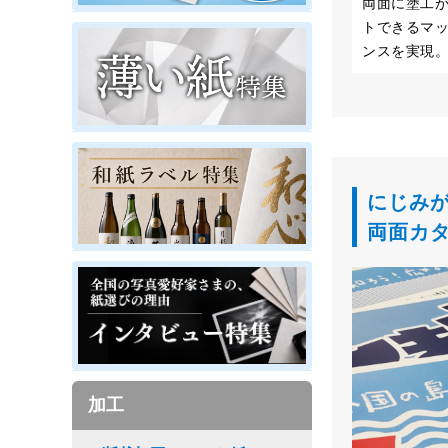
両面に塗工
トできるマ
ンスを実現
にじみ
両面カ
加工