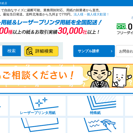
洋紙店
ズまで自由なサイズに裁断可能。業務用卸対応。用紙の卸業者から直売。
。最短当日発送。送料北海道から九州まで770円。
法人様・個人様大歓迎！
検索
サンプル請求
お問合
レーザープリンタ用紙
特殊紙