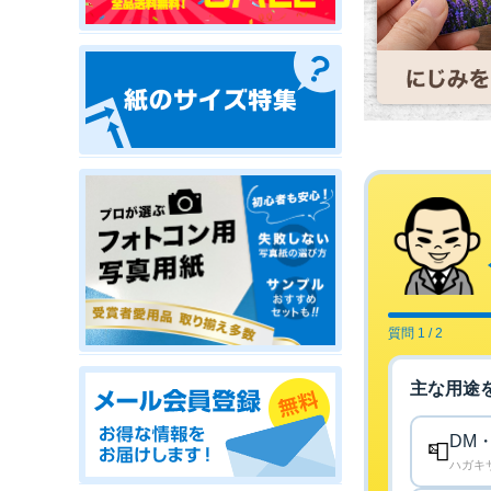
質問 1 / 2
主な用途
DM
📮
ハガキ