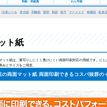
和紙・和紙風
わら半紙
冷凍シール
蛍光紙
剥離紙
透明
和紙
長尺
マーメイド
奉書紙
飲食
ット紙
マット紙は、裏写りしにくく透けにくい両面印刷対応の用紙です。にじ
厚みとサイズをご用意。
店の両面マット紙 両面印刷できるコスパ抜群の