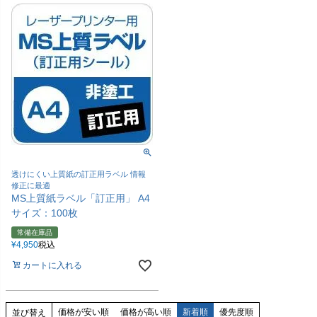
透けにくい上質紙の訂正用ラベル 情報
修正に最適
MS上質紙ラベル「訂正用」 A4
サイズ：100枚
常備在庫品
¥
4,950
税込
カートに入れる
価格が安い順
価格が高い順
新着順
優先度順
並び替え