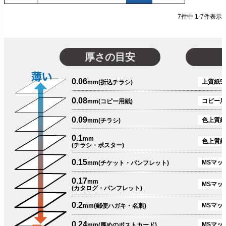
7
件中
1
-
7
件表示
厚さの目安
0.06
上質紙51
mm(折込チラシ)
0.08
コピー用
mm(コピー用紙)
0.09
色上質紙
mm(チラシ)
0.1
mm
色上質紙
(チラシ・ポスター)
0.15
MSマット
mm(チケット・パンフレット)
0.17
mm
MSマット
(カタログ・パンフレット)
0.2
MSマット
mm(郵便ハガキ・名刺)
0.24
MSマッ
mm(厚めのポストカード)