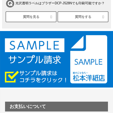
光沢透明ラベルはブラザーDCP-J528Nでも印刷可能ですか？
質問を見る
質問をする
シルバーペーパーにEPSON EP-30VAで印刷するときの設定
は？
竹尾 DEEP UVヴァンヌーボ スノーホワイトは 大判プリンタ
ーSC-P8050に対応してますか
塩ビのロール紙で離型紙が透明の商品はありますか
つや消し半透明ラベルのロールタイプはありますか？
縦420mm×横650mmの包装紙に適した紙はありますか？
お支払いについて