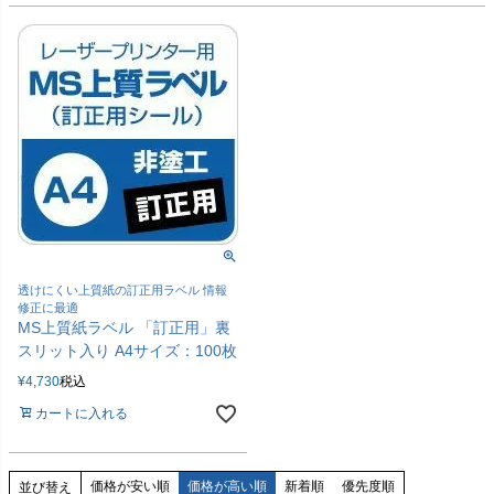
透けにくい上質紙の訂正用ラベル 情報
修正に最適
MS上質紙ラベル 「訂正用」裏
スリット入り A4サイズ：100枚
¥
4,730
税込
カートに入れる
価格が安い順
価格が高い順
新着順
優先度順
並び替え