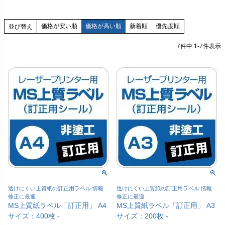
価格が安い順
価格が高い順
新着順
優先度順
並び替え
7
件中
1
-
7
件表示
透けにくい上質紙の訂正用ラベル 情報
透けにくい上質紙の訂正用ラベル 情報
修正に最適
修正に最適
MS上質紙ラベル「訂正用」 A4
MS上質紙ラベル「訂正用」 A3
サイズ：400枚 -
サイズ：200枚 -