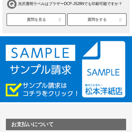
光沢透明ラベルはブラザーDCP-J528Nでも印刷可能ですか？
質問を見る
質問をする
シルバーペーパーにEPSON EP-30VAで印刷するときの設定
は？
竹尾 DEEP UVヴァンヌーボ スノーホワイトは 大判プリンタ
ーSC-P8050に対応してますか
塩ビのロール紙で離型紙が透明の商品はありますか
つや消し半透明ラベルのロールタイプはありますか？
縦420mm×横650mmの包装紙に適した紙はありますか？
お支払いについて