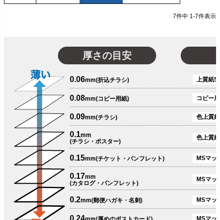
7
件中
1
-
7
件表示
厚さの目安
0.06
上質紙51
mm(折込チラシ)
0.08
コピー用
mm(コピー用紙)
0.09
色上質紙
mm(チラシ)
0.1
mm
色上質紙
(チラシ・ポスター)
0.15
MSマット
mm(チケット・パンフレット)
0.17
mm
MSマット
(カタログ・パンフレット)
0.2
MSマット
mm(郵便ハガキ・名刺)
0.24
MSマッ
mm(厚めのポストカード)