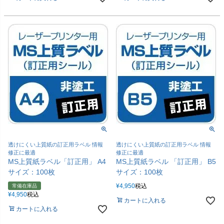
透けにくい上質紙の訂正用ラベル 情報
透けにくい上質紙の訂正用ラベル 情報
修正に最適
修正に最適
MS上質紙ラベル「訂正用」 A4
MS上質紙ラベル 「訂正用」 B5
サイズ：100枚
サイズ：100枚
¥
4,950
税込
常備在庫品
¥
4,950
税込
カートに入れる
カートに入れる