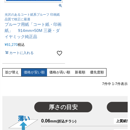
光沢のあるコート紙系プルーフ 印画紙
品質で校正に最適
プルーフ用紙「コート紙・印画
紙」 914mm×50M 三菱・ダ
イヤミック純正品
¥
61,270
税込
カートに入れる
価格が安い順
価格が高い順
新着順
優先度順
並び替え
7
件中
1
-
7
件表示
厚さの目安
0.06
上質紙51
mm(折込チラシ)