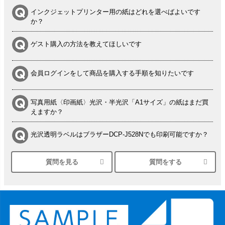
インクジェットプリンター用の紙はどれを選べばよいです
か？
ゲスト購入の方法を教えてほしいです
会員ログインをして商品を購入する手順を知りたいです
写真用紙〈印画紙〉光沢・半光沢「A1サイズ」の紙はまだ買
えますか？
光沢透明ラベルはブラザーDCP-J528Nでも印刷可能ですか？
質問を見る
質問をする
シルバーペーパーにEPSON EP-30VAで印刷するときの設定
は？
竹尾 DEEP UVヴァンヌーボ スノーホワイトは 大判プリンタ
ーSC-P8050に対応してますか