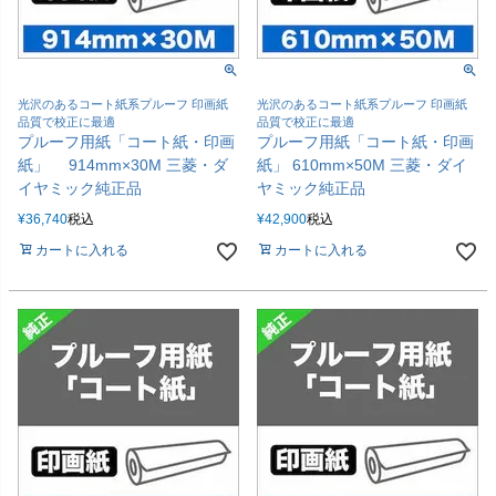
光沢のあるコート紙系プルーフ 印画紙
光沢のあるコート紙系プルーフ 印画紙
品質で校正に最適
品質で校正に最適
プルーフ用紙「コート紙・印画
プルーフ用紙「コート紙・印画
紙」 914mm×30M 三菱・ダ
紙」 610mm×50M 三菱・ダイ
イヤミック純正品
ヤミック純正品
¥
36,740
税込
¥
42,900
税込
カートに入れる
カートに入れる