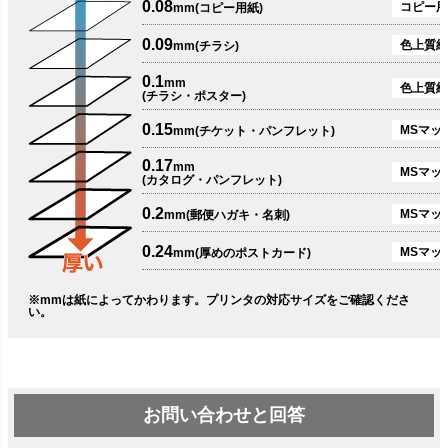
0.08
コピー用
mm(コピー用紙)
0.09
色上質紙
mm(チラシ)
0.1
mm
色上質紙
(チラシ・ポスター)
0.15
MSマット
mm(チケット・パンフレット)
0.17
mm
MSマット
(カタログ・パンフレット)
0.2
MSマット
mm(郵便ハガキ・名刺)
0.24
MSマッ
mm(厚めのポストカード)
※mmは紙によってかわります。プリンタの対応サイズをご確認くださ
い。
お問い合わせと回答