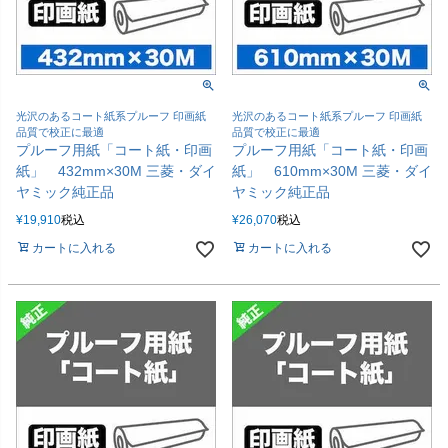
光沢のあるコート紙系プルーフ 印画紙
光沢のあるコート紙系プルーフ 印画紙
品質で校正に最適
品質で校正に最適
プルーフ用紙「コート紙・印画
プルーフ用紙「コート紙・印画
紙」 432mm×30M 三菱・ダイ
紙」 610mm×30M 三菱・ダイ
ヤミック純正品
ヤミック純正品
¥
19,910
税込
¥
26,070
税込
カートに入れる
カートに入れる