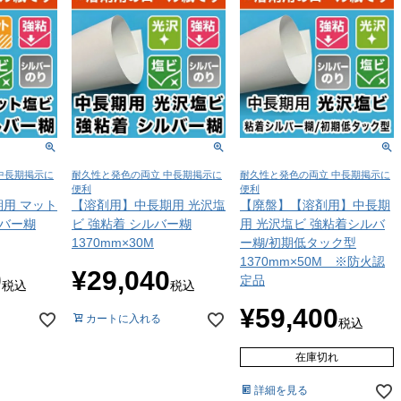
中長期掲示に
耐久性と発色の両立 中長期掲示に
耐久性と発色の両立 中長期掲示に
便利
便利
用 マット
【溶剤用】中長期用 光沢塩
【廃盤】【溶剤用】中長期
ルバー糊
ビ 強粘着 シルバー糊
用 光沢塩ビ 強粘着シルバ
1370mm×30M
ー糊/初期低タック型
1370mm×50M ※防火認
0
¥
29,040
定品
税込
税込
¥
59,400
カートに入れる
税込
在庫切れ
詳細を見る