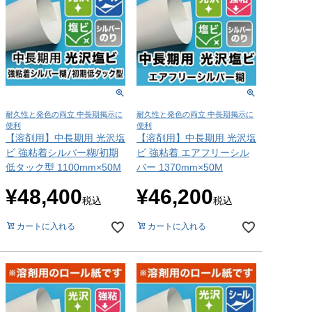
耐久性と発色の両立 中長期掲示に
耐久性と発色の両立 中長期掲示に
便利
便利
【溶剤用】中長期用 光沢塩
【溶剤用】中長期用 光沢塩
ビ 強粘着シルバー糊/初期
ビ 強粘着 エアフリーシル
低タック型 1100mm×50M
バー 1370mm×50M
¥
48,400
¥
46,200
税込
税込
カートに入れる
カートに入れる