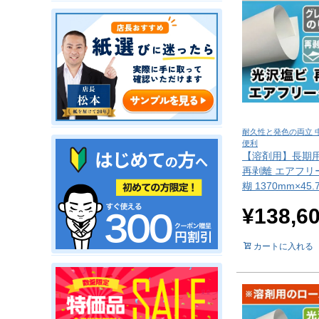
耐久性と発色の両立 
便利
【溶剤用】長期用
再剥離 エアフリ
糊 1370mm×45.
¥
138,6
カートに入れる