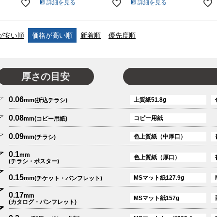
詳細を見る
詳細を見る
が安い順
価格が高い順
新着順
優先度順
厚さの目安
0.06
上質紙51.8g
mm(折込チラシ)
0.08
コピー用紙
mm(コピー用紙)
0.09
色上質紙（中厚口）
mm(チラシ)
0.1
mm
色上質紙（厚口）
(チラシ・ポスター)
0.15
MSマット紙127.9g
mm(チケット・パンフレット)
0.17
mm
MSマット紙157g
(カタログ・パンフレット)