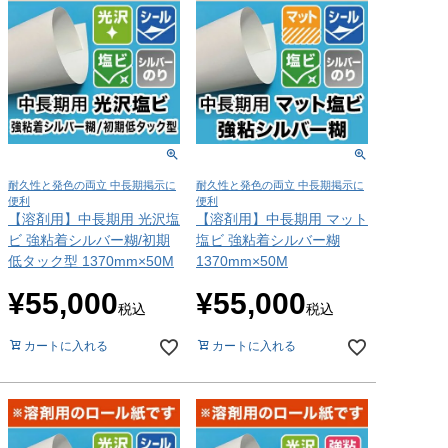
耐久性と発色の両立 中長期掲示に
耐久性と発色の両立 中長期掲示に
便利
便利
【溶剤用】中長期用 光沢塩
【溶剤用】中長期用 マット
ビ 強粘着シルバー糊/初期
塩ビ 強粘着シルバー糊
低タック型 1370mm×50M
1370mm×50M
¥
55,000
¥
55,000
税込
税込
カートに入れる
カートに入れる