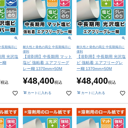
中長期掲示に
耐久性と発色の両立 中長期掲示に
耐久性と発色の両立 中長期掲示に
便利
便利
用 光沢塩
【溶剤用】中長期用 マット
【溶剤用】中長期用 光沢塩
ー糊
塩ビ 強粘着 エアフリーグ
ビ 強粘着 エアフリーグレ
レー糊 1370mm×50M
ー糊 1370mm×50M
0
¥
48,400
¥
48,400
税込
税込
税込
カートに入れる
カートに入れる