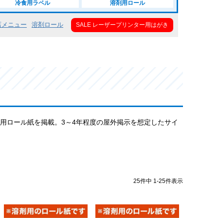
冷食用ラベル
溶剤用ロール
店メニュー
溶剤ロール
SALE レーザープリンター用はがき
剤用ロール紙を掲載。3～4年程度の屋外掲示を想定したサイ
25
件中
1
-
25
件表示