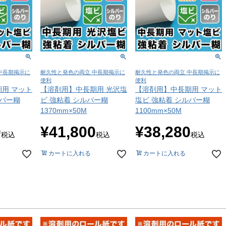
中長期掲示に
耐久性と発色の両立 中長期掲示に
耐久性と発色の両立 中長期掲示に
便利
便利
用 マット
【溶剤用】中長期用 光沢塩
【溶剤用】中長期用 マット
ルバー糊
ビ 強粘着 シルバー糊
塩ビ 強粘着 シルバー糊
1370mm×50M
1100mm×50M
0
¥
41,800
¥
38,280
税込
税込
税込
カートに入れる
カートに入れる