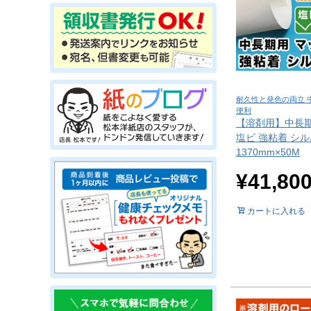
耐久性と発色の両立 
便利
【溶剤用】中長期
塩ビ 強粘着 シ
1370mm×50M
¥
41,80
カートに入れる