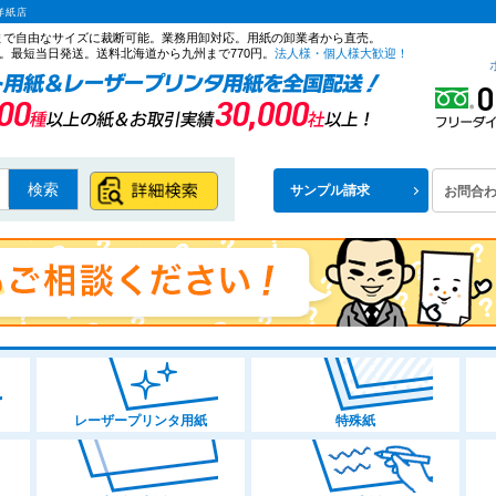
洋紙店
ズまで自由なサイズに裁断可能。業務用卸対応。用紙の卸業者から直売。
。最短当日発送。送料北海道から九州まで770円。
法人様・個人様大歓迎！
検索
サンプル請求
お問合
レーザープリンタ用紙
特殊紙