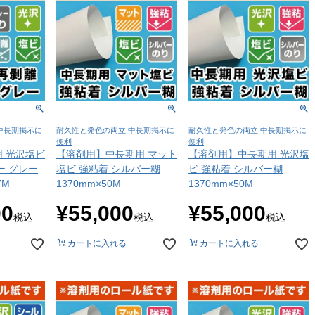
中長期掲示に
耐久性と発色の両立 中長期掲示に
耐久性と発色の両立 中長期掲示に
便利
便利
 光沢塩ビ
【溶剤用】中長期用 マット
【溶剤用】中長期用 光沢塩
ー グレー
塩ビ 強粘着 シルバー糊
ビ 強粘着 シルバー糊
7M
1370mm×50M
1370mm×50M
00
¥
55,000
¥
55,000
税込
税込
税込
カートに入れる
カートに入れる