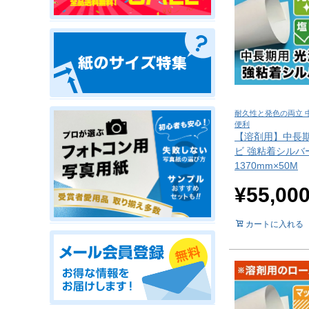
耐久性と発色の両立 
便利
【溶剤用】中長期
ビ 強粘着シルバ
1370mm×50M
¥
55,00
カートに入れる