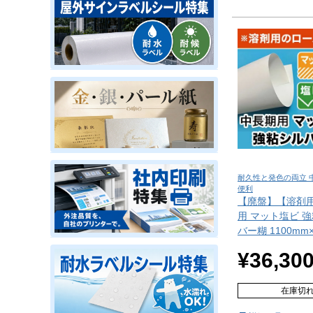
耐久性と発色の両立 
便利
【廃盤】【溶剤
用 マット塩ビ 
バー糊 1100mm
¥
36,30
在庫切