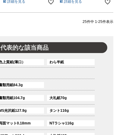
詳細を見る
詳細を見る
25
件中
1
-
25
件表示
代表的な該当商品
色上質紙(薄口）
わら半紙
書類用紙84.3g
書類用紙104.7g
大礼紙70g
MS光沢紙127.9g
タント116g
両面マット0.18mm
NTラシャ116g