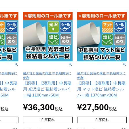
中長期掲示に
耐久性と発色の両立 中長期掲示に
耐久性と発色の両立 中長期掲示に
便利
便利
用】中長期
【廃盤】【溶剤用】中長期
【廃盤】【溶剤用】中長期
強粘着シル
用 光沢塩ビ 強粘着シルバ
用 マット塩ビ 強粘着シル
×50M
ー糊 1100mm×50M
バー糊 1370mm×30M
0
¥
36,300
¥
27,500
税込
税込
税込
れ
在庫切れ
在庫切れ