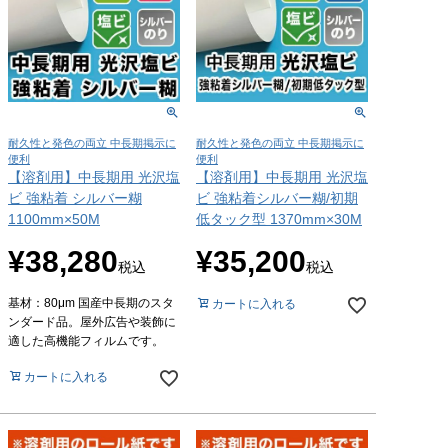
耐久性と発色の両立 中長期掲示に
耐久性と発色の両立 中長期掲示に
便利
便利
【溶剤用】中長期用 光沢塩
【溶剤用】中長期用 光沢塩
ビ 強粘着 シルバー糊
ビ 強粘着シルバー糊/初期
1100mm×50M
低タック型 1370mm×30M
¥
38,280
¥
35,200
税込
税込
基材：80μm 国産中長期のスタ
カートに入れる
ンダード品。屋外広告や装飾に
適した高機能フィルムです。
カートに入れる