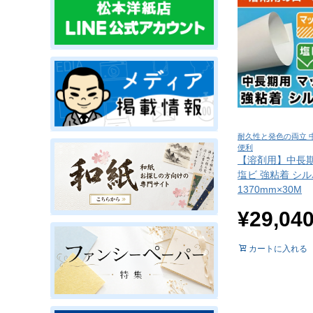
耐久性と発色の両立 
便利
【溶剤用】中長期
塩ビ 強粘着 シ
1370mm×30M
¥
29,04
カートに入れる