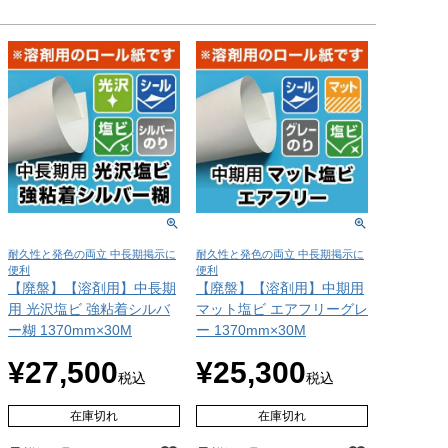
耐久性と発色の両立 中長期掲示に
耐久性と発色の両立 中長期掲示に
便利
便利
【廃盤】【溶剤用】中長期
【廃盤】【溶剤用】中期用
用 光沢塩ビ 強粘着シルバ
マット塩ビ エアフリーグレ
ー糊 1370mm×30M
ー 1370mm×30M
¥
27,500
¥
25,300
税込
税込
在庫切れ
在庫切れ