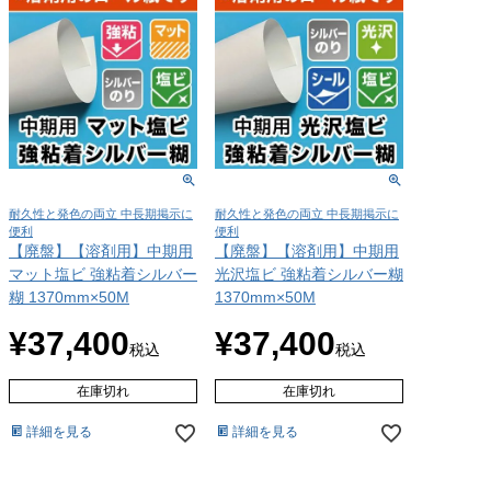
耐久性と発色の両立 中長期掲示に
耐久性と発色の両立 中長期掲示に
便利
便利
【廃盤】【溶剤用】中期用
【廃盤】【溶剤用】中期用
マット塩ビ 強粘着シルバー
光沢塩ビ 強粘着シルバー糊
糊 1370mm×50M
1370mm×50M
¥
37,400
¥
37,400
税込
税込
在庫切れ
在庫切れ
詳細を見る
詳細を見る