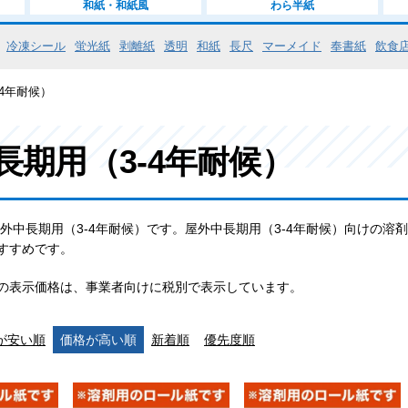
和紙・和紙風
わら半紙
冷凍シール
蛍光紙
剥離紙
透明
和紙
長尺
マーメイド
奉書紙
飲食
4年耐候）
長期用（3-4年耐候）
屋外中長期用（3-4年耐候）です。屋外中長期用（3-4年耐候）向けの溶
すすめです。
の表示価格は、事業者向けに税別で表示しています。
が安い順
価格が高い順
新着順
優先度順