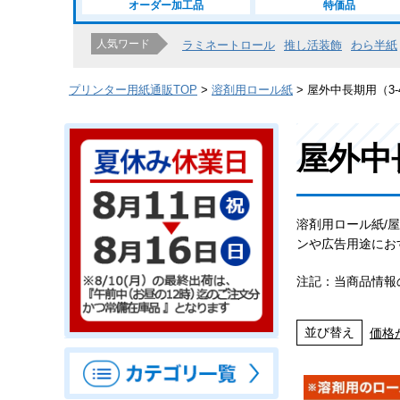
オーダー加工品
特価品
人気ワード
ラミネートロール
推し活装飾
わら半紙
プリンター用紙通販TOP
溶剤用ロール紙
屋外中長期用（3-
屋外中
溶剤用ロール紙/
ンや広告用途にお
注記：当商品情報
並び替え
価格