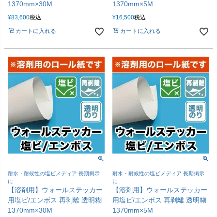
1370mm×30M
1370mm×5M
¥
83,600
税込
¥
16,500
税込
カートに入れる
カートに入れる
耐水・耐候性の塩ビメディア 長期掲示
耐水・耐候性の塩ビメディア 長期掲示
に
に
【溶剤用】ウォールステッカー
【溶剤用】ウォールステッカー
用塩ビ/エンボス 再剥離 透明糊
用塩ビ/エンボス 再剥離 透明糊
1370mm×30M
1370mm×5M