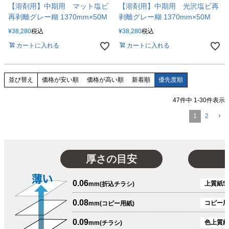
【溶剤用】中期用 マット塩ビ
【溶剤用】中期用 光沢塩ビ再
再剥離グレー糊 1370mm×50M
剥離グレー糊 1370mm×50M
¥
38,280
税込
¥
38,280
税込
カートに入れる
カートに入れる
価格が安い順
価格が高い順
新着順
優先度順
並び替え
47
件中
1
-
30
件表示
1
2
厚さの目安
0.06
上質紙51
mm(折込チラシ)
0.08
コピー用
mm(コピー用紙)
0.09
色上質紙
mm(チラシ)