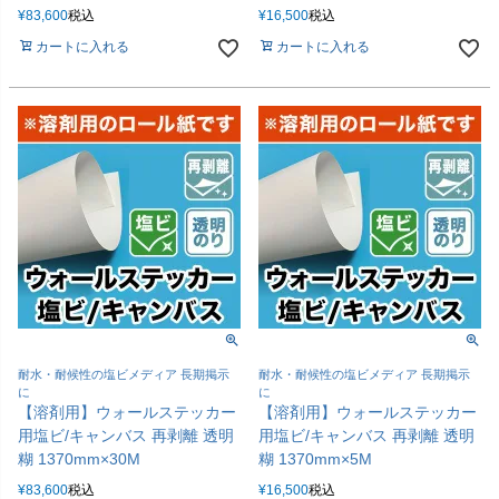
¥
83,600
税込
¥
16,500
税込
カートに入れる
カートに入れる
耐水・耐候性の塩ビメディア 長期掲示
耐水・耐候性の塩ビメディア 長期掲示
に
に
【溶剤用】ウォールステッカー
【溶剤用】ウォールステッカー
用塩ビ/キャンバス 再剥離 透明
用塩ビ/キャンバス 再剥離 透明
糊 1370mm×30M
糊 1370mm×5M
¥
83,600
税込
¥
16,500
税込