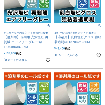
耐久性と発色の両立 中長期掲示に便利
柔らかな白の溶剤用メディア 看板に
【溶剤用】長期用 光沢塩ビ 再
【溶剤用】乳白塩ビグロス 強粘
剥離 エアフリー グレー糊
着透明糊 1370mm×30M
1370mm×45.7M
¥
48,400
税込
¥
138,600
税込
カートに入れる
カートに入れる