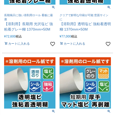
長期掲示に強い溶剤用ロール 看板に最
クリアで鮮明な印刷が可能 窓面サイン
適
に
【溶剤用】長期用 光沢塩ビ 強
【溶剤用】透明塩ビ 強粘着透明
粘着グレー糊 1370mm×50M
糊 1370mm×50M
¥
72,600
税込
¥
77,000
税込
カートに入れる
カートに入れる