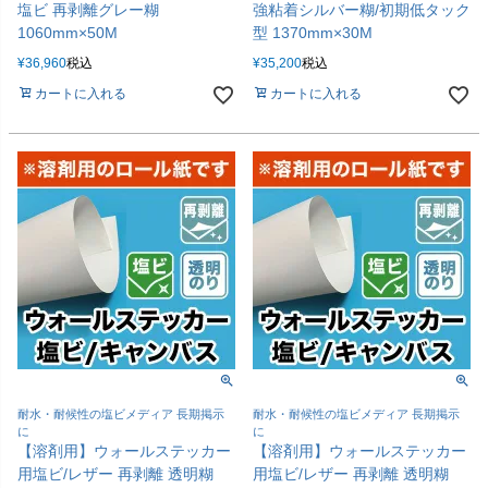
塩ビ 再剥離グレー糊
強粘着シルバー糊/初期低タック
1060mm×50M
型 1370mm×30M
¥
36,960
税込
¥
35,200
税込
カートに入れる
カートに入れる
耐水・耐候性の塩ビメディア 長期掲示
耐水・耐候性の塩ビメディア 長期掲示
に
に
【溶剤用】ウォールステッカー
【溶剤用】ウォールステッカー
用塩ビ/レザー 再剥離 透明糊
用塩ビ/レザー 再剥離 透明糊