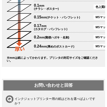
0.1
mm
色上質紙
(チラシ・ポスター)
0.15
MSマット
mm(チケット・パンフレット)
0.17
mm
MSマット
(カタログ・パンフレット)
0.2
MSマット
mm(郵便ハガキ・名刺)
0.24
MSマッ
mm(厚めのポストカード)
※mmは紙によってかわります。プリンタの対応サイズをご確認くださ
い。
お問い合わせと回答
インクジェットプリンター用の紙はどれを選べばよいです
か？