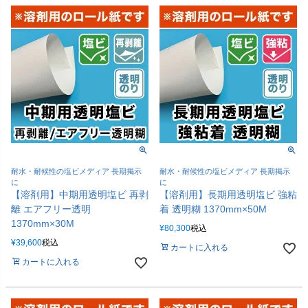
耐水・耐候性の塩ビメディア 長期掲示
耐水・耐候性の塩ビメディア 長期掲示
に
に
【溶剤用】中期用透明塩ビ 再剥
【溶剤用】長期用透明塩ビ 強粘
離 エアフリー透明
着 透明糊 1370mm×50M
1370mm×30M
¥
80,300
税込
¥
39,600
税込
カートに入れる
カートに入れる