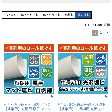
価格が安い順
価格が高い順
新着順
優先度順
並び替え
47
件中
1
-
30
件表示
1
2
イベント用に使いやすい短期メディア
耐久性と発色の両立 中長期掲示に便利
【溶剤用】短期用 厚手 マット
【溶剤用】中長期用 光沢塩ビ