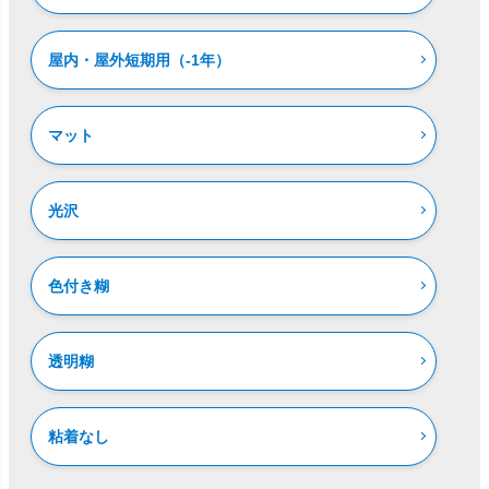
屋内・屋外短期用（-1年）
マット
光沢
色付き糊
透明糊
粘着なし