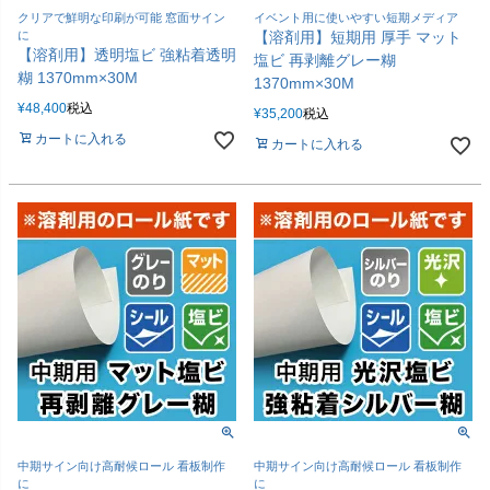
クリアで鮮明な印刷が可能 窓面サイン
イベント用に使いやすい短期メディア
に
【溶剤用】短期用 厚手 マット
【溶剤用】透明塩ビ 強粘着透明
塩ビ 再剥離グレー糊
糊 1370mm×30M
1370mm×30M
¥
48,400
税込
¥
35,200
税込
カートに入れる
カートに入れる
中期サイン向け高耐候ロール 看板制作
中期サイン向け高耐候ロール 看板制作
に
に