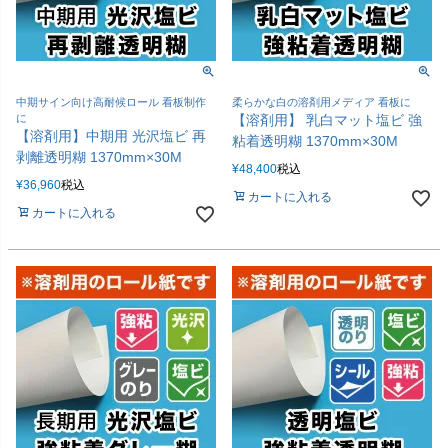
中期サイン向け高耐候ロール 看板制作
柔らかな白の溶剤用メディア 看板に
に
【溶剤用】 乳白マット塩ビ 強
【溶剤用】中期用 光沢塩ビ 再
粘着透明糊 1370mm×30M
剥離透明糊 1370mm×30M
¥
48,400
税込
¥
36,960
税込
カートに入れる
カートに入れる