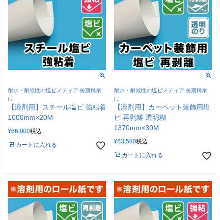
耐水・耐候性の塩ビメディア 長期掲示
耐水・耐候性の塩ビメディア 長期掲示
に
に
【溶剤用】スチール塩ビ 強粘着
【溶剤用】カーペット装飾用塩
1000mm×20M
ビ 再剥離 透明糊
1370mm×30M
¥
66,000
税込
¥
63,580
税込
カートに入れる
カートに入れる