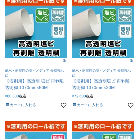
耐水・耐候性の塩ビメディア 長期掲示
耐水・耐候性の塩ビメディア 長期掲示
に
に
【溶剤用】高透明 塩ビ 再剥離
【溶剤用】高透明塩ビ 再剥離
透明糊 1370mm×50M
透明糊 1370mm×30M
¥
80,300
税込
¥
72,600
税込
カートに入れる
カートに入れる