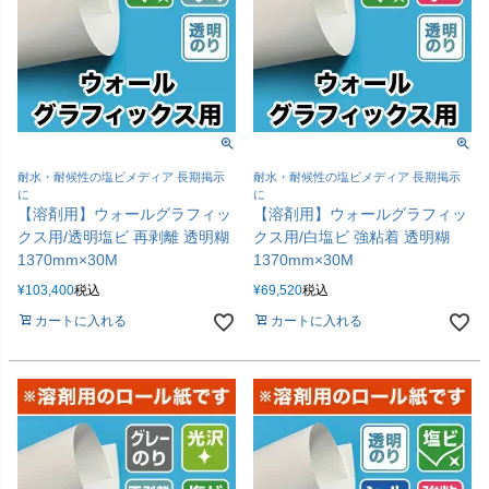
耐水・耐候性の塩ビメディア 長期掲示
耐水・耐候性の塩ビメディア 長期掲示
に
に
【溶剤用】ウォールグラフィッ
【溶剤用】ウォールグラフィッ
クス用/透明塩ビ 再剥離 透明糊
クス用/白塩ビ 強粘着 透明糊
1370mm×30M
1370mm×30M
¥
103,400
税込
¥
69,520
税込
カートに入れる
カートに入れる