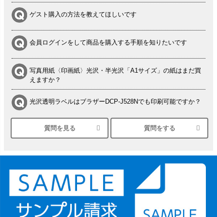
ゲスト購入の方法を教えてほしいです
会員ログインをして商品を購入する手順を知りたいです
写真用紙〈印画紙〉光沢・半光沢「A1サイズ」の紙はまだ買
えますか？
光沢透明ラベルはブラザーDCP-J528Nでも印刷可能ですか？
質問を見る
質問をする
シルバーペーパーにEPSON EP-30VAで印刷するときの設定
は？
竹尾 DEEP UVヴァンヌーボ スノーホワイトは 大判プリンタ
ーSC-P8050に対応してますか
塩ビのロール紙で離型紙が透明の商品はありますか