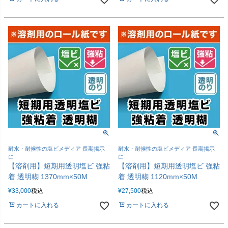
耐水・耐候性の塩ビメディア 長期掲示
耐水・耐候性の塩ビメディア 長期掲示
に
に
【溶剤用】短期用透明塩ビ 強粘
【溶剤用】短期用透明塩ビ 強粘
着 透明糊 1370mm×50M
着 透明糊 1120mm×50M
¥
33,000
税込
¥
27,500
税込
カートに入れる
カートに入れる