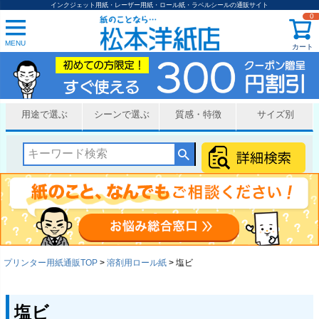
インクジェット用紙・レーザー用紙・ロール紙・ラベルシールの通販サイト
0
MENU
カート
用途で選ぶ
シーンで選ぶ
質感・特徴
サイズ別
プリンター用紙通販TOP
溶剤用ロール紙
塩ビ
塩ビ