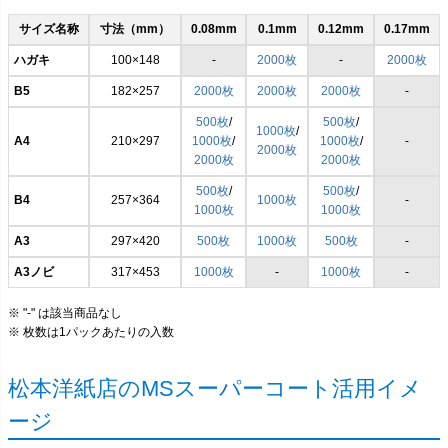
サイズ名称
寸法（mm）
0.08mm
0.1mm
0.12mm
0.17mm
ハガキ
100×148
-
2000枚
-
2000枚
B5
182×257
2000枚
2000枚
2000枚
-
500枚
/
500枚
/
1000枚
/
A4
210×297
1000枚
/
1000枚
/
-
2000枚
2000枚
2000枚
500枚
/
500枚
/
B4
257×364
1000枚
-
1000枚
1000枚
A3
297×420
500枚
1000枚
500枚
-
A3ノビ
317×453
1000枚
-
1000枚
-
※ "-" は該当商品なし
※ 枚数は1パックあたりの入数
松本洋紙店のMSスーパーコート活用イメ
ージ