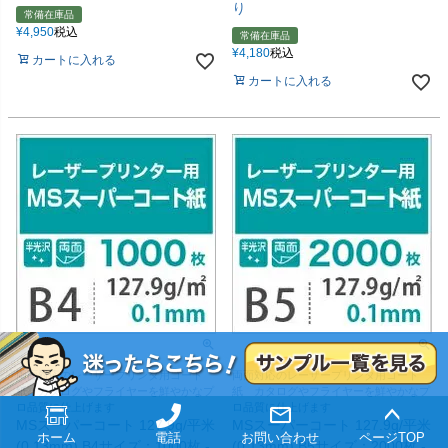
り
常備在庫品
¥
4,950
税込
常備在庫品
¥
4,180
税込
カートに入れる
カートに入れる
両面対応のレーザープリンタ用コート
両面対応のレーザープリンタ用コート
紙 カタログやフライヤーを鮮やかなプ
紙 カタログやフライヤーを鮮やかなプ
ロ品質に仕上げます
ロ品質に仕上げます
MSスーパーコート 127.9g/平米
MSスーパーコート 127.9g/平米
ホーム
電話
お問い合わせ
ページTOP
(0.13mm) B4サイズ：1000枚 -
(0.13mm) B5サイズ：2000枚 -