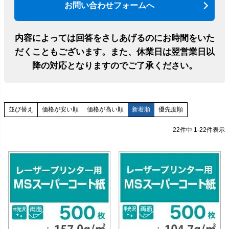
お問い合わせフォームへ
内容によっては回答をさしあげるのにお時間をいた
だくこともございます。
また、休業日は翌営業日以
降の対応となりますのでご了承ください。
価格が安い順
価格が高い順
新着順
優先度順
並び替え
22
件中
1
-
22
件表示