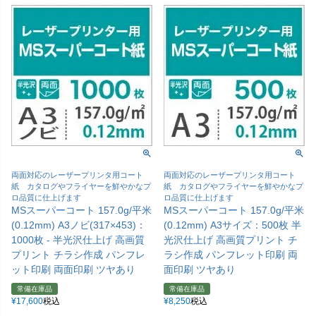
両面対応のレーザープリンタ用コート
両面対応のレーザープリンタ用コート
紙 カタログやフライヤーを鮮やかなプ
紙 カタログやフライヤーを鮮やかなプ
ロ品質に仕上げます
ロ品質に仕上げます
MSスーパーコート 157.0g/平米
MSスーパーコート 157.0g/平米
(0.12mm) A3ノビ(317×453)：
(0.12mm) A3サイズ：500枚 半
1000枚 - 半光沢仕上げ 高画質
光沢仕上げ 高画質プリント チ
プリント チラシ作成 パンフレ
ラシ作成 パンフレット印刷 両
ット印刷 両面印刷 ツヤあり
面印刷 ツヤあり
常備在庫品
常備在庫品
¥
17,600
税込
¥
8,250
税込