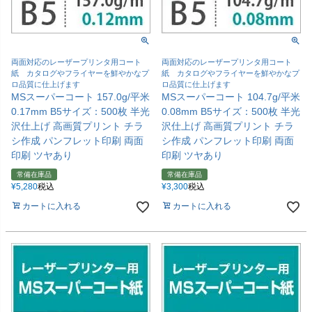
両面対応のレーザープリンタ用コート
両面対応のレーザープリンタ用コート
紙 カタログやフライヤーを鮮やかなプ
紙 カタログやフライヤーを鮮やかなプ
ロ品質に仕上げます
ロ品質に仕上げます
MSスーパーコート 157.0g/平米
MSスーパーコート 104.7g/平米
0.17mm B5サイズ：500枚 半光
0.08mm B5サイズ：500枚 半光
沢仕上げ 高画質プリント チラ
沢仕上げ 高画質プリント チラ
シ作成 パンフレット印刷 両面
シ作成 パンフレット印刷 両面
印刷 ツヤあり
印刷 ツヤあり
常備在庫品
常備在庫品
¥
5,280
税込
¥
3,300
税込
カートに入れる
カートに入れる