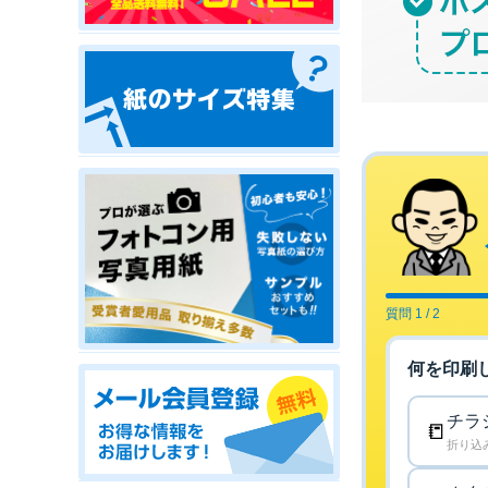
質問 1 / 2
何を印刷
チラ
📒
折り込