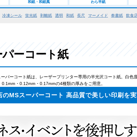
和紙・和紙風
わら半紙
冷凍シール
蛍光紙
剥離紙
透明
和紙
長尺
マーメイド
奉書紙
飲食
ーパーコート紙
スーパーコート紙は、レーザープリンター専用の半光沢コート紙。白色
・0.1mm・0.12mm・0.17mmの4種類の厚みをご用意。
店のMSスーパーコート 高品質で美しい印刷を