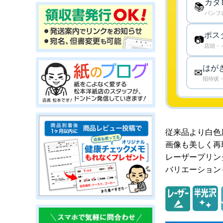
カタ
📚
パンフ
ポス
📷
店頭・
はが
✉
招待状
従来品より白色
画像も美しく再
レーザープリン
バリエーション