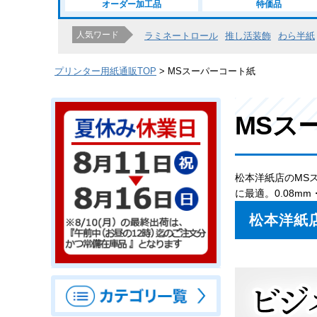
オーダー加工品
特価品
人気ワード
ラミネートロール
推し活装飾
わら半紙
プリンター用紙通販TOP
MSスーパーコート紙
MSス
松本洋紙店のMS
に最適。0.08mm
松本洋紙