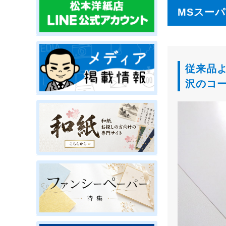
MSスー
従来品
沢のコ