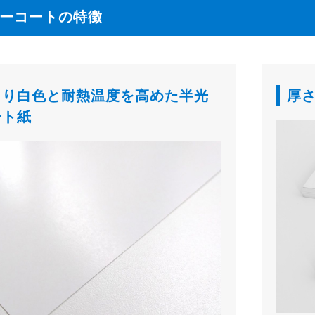
パーコートの特徴
より白色と耐熱温度を高めた半光
厚
ート紙