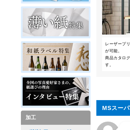
レーザープ
が可能。
商品カタロ
す。
MSスー
加工