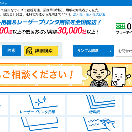
洋紙店
ズまで自由なサイズに裁断可能。業務用卸対応。用紙の卸業者から直売。
。最短当日発送。送料北海道から九州まで770円。
法人様・個人様大歓迎！
検索
サンプル請求
お問合
レーザープリンタ用紙
特殊紙