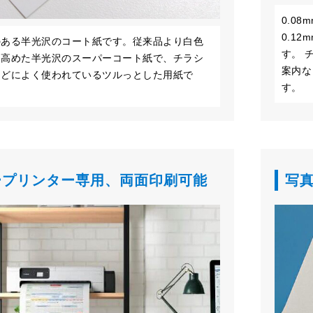
0.08
0.1
のある半光沢のコート紙です。従来品より白色
す。 
を高めた半光沢のスーパーコート紙で、チラシ
案内な
などによく使われているツルっとした用紙で
す。
ープリンター専用、両面印刷可能
写