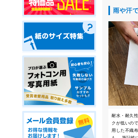
雨や汗で
耐水・耐久
クが低いので
用した不織布
も。 筆記性