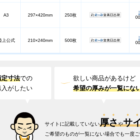
A3
297×420mm
250枚
0
陸上公式
210×240mm
500枚
0
指定寸法
での
欲しい商品があるけど
購入がしたい
希望の厚みが一覧にな
厚さ
サ
サイトに記載していない
や
ご希望のものが一覧にない場合でも一度ご