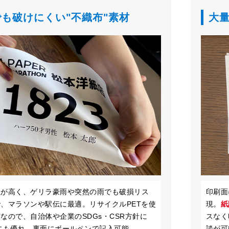
も破けにくい"不織布"素材
大
性が高く、ゲリラ豪雨や突然の雨でも破損リス
印刷面
、マラソンや駅伝に最適。リサイクルPETを使
現。
紙
なので、自治体や企業のSDGs・CSR方針に
スなく
にも優れ、裏面にボールペンで記入可能。
談が可