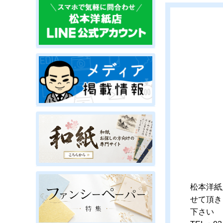
松本洋紙
せて頂き
下さい