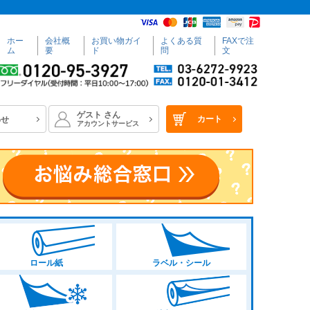
ホー
会社概
お買い物ガイ
よくある質
FAXで注
ム
要
ド
問
文
ゲスト
さん
カート
わせ
アカウントサービス
ロール紙
ラベル・シール