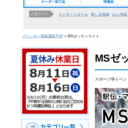
オーダー加工品
特価品
人気ワード
ラミネートロール
推し活装飾
わら半紙
プリンター用紙通販TOP
MSゼッケンライト
MSゼ
スポーツ等イベン