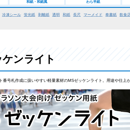
和紙・和紙風
わら半紙
冷凍シール
蛍光紙
剥離紙
透明
和紙
長尺
マーメイド
奉書紙
飲食
ッケンライト
ト番号札作成に扱いやすい軽量素材のMSゼッケンライト。用途や仕上