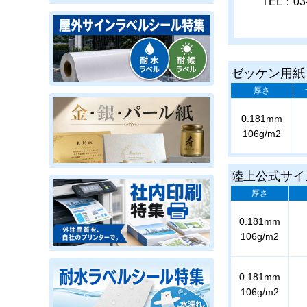
TEL：03-
ゼッケン用紙
厚さ
0.181mm
106g/m2
陸上公式サイ
厚さ
0.181mm
106g/m2
0.181mm
106g/m2