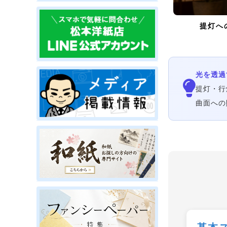
提灯へ
光を透過
提灯・行
曲面への