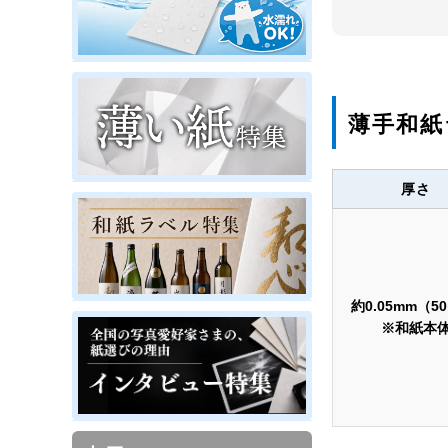
薄手和紙
厚さ
約0.05mm（5
※和紙本