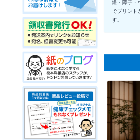
燈・障子・
でプリント
す。