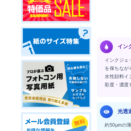
イン
インクジェ
を保ちなが
水性顔料イ
彩度・濃度
光透
約50μm