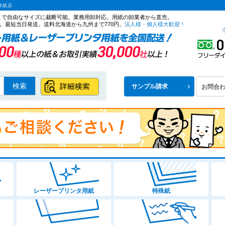
洋紙店
ズまで自由なサイズに裁断可能。業務用卸対応。用紙の卸業者から直売。
。最短当日発送。送料北海道から九州まで770円。
法人様・個人様大歓迎！
検索
サンプル請求
お問合
レーザープリンタ用紙
特殊紙