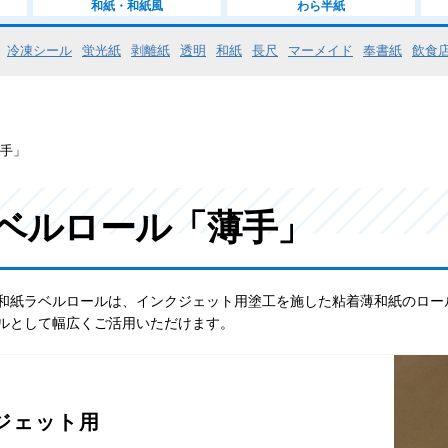
和紙・和紙風
わら半紙
冷凍シール
蛍光紙
剥離紙
透明
和紙
長尺
マーメイド
奉書紙
飲食
薄手」
ベルロール「薄手」
和紙ラベルロールは、インクジェット用塗工を施した粘着薄和紙のロー
ルとして幅広くご活用いただけます。
ジェット用