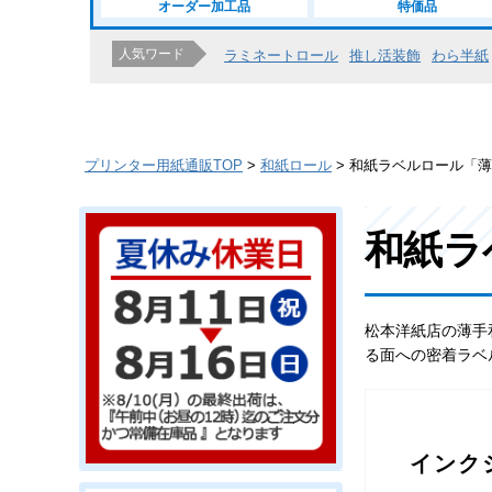
オーダー加工品
特価品
人気ワード
ラミネートロール
推し活装飾
わら半紙
プリンター用紙通販TOP
和紙ロール
和紙ラベルロール「
和紙ラ
松本洋紙店の薄手
る面への密着ラベ
インク