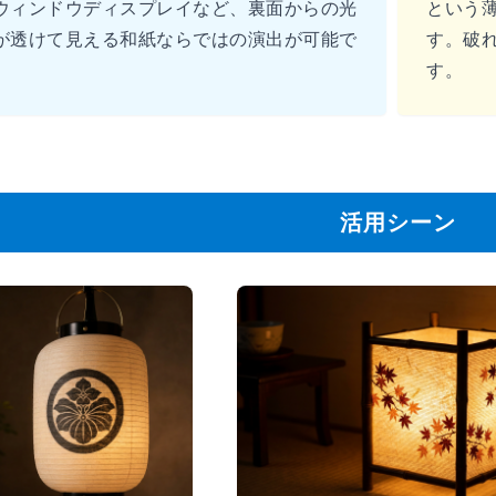
ウィンドウディスプレイなど、裏面からの光
という
が透けて見える和紙ならではの演出が可能で
す。破
す。
活用シーン