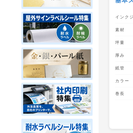
基本
インク
素材
坪量
厚み
紙管
カラー
巻長