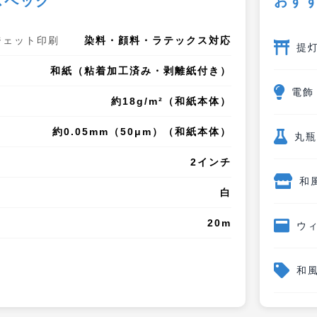
スペック
おす
ジェット印刷
染料・顔料・ラテックス対応
提
和紙（粘着加工済み・剥離紙付き）
電飾
約18g/m²（和紙本体）
約0.05mm（50μm）（和紙本体）
丸瓶
2インチ
和
白
20m
ウ
和