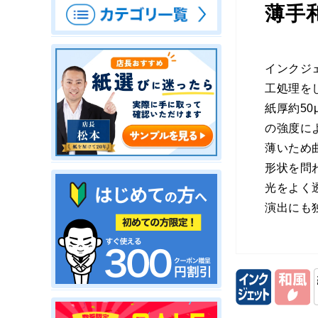
薄手
インクジ
工処理を
紙厚約5
の強度に
薄いため
形状を問
光をよく
演出にも