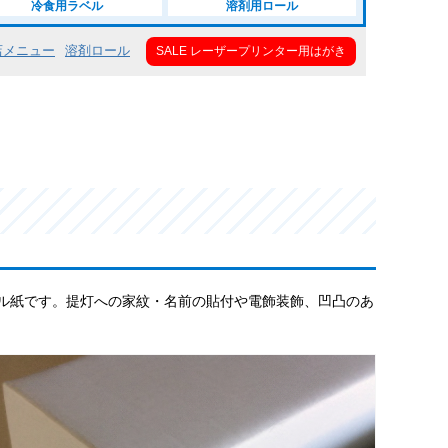
冷食用ラベル
溶剤用ロール
店メニュー
溶剤ロール
SALE レーザープリンター用はがき
ル紙です。提灯への家紋・名前の貼付や電飾装飾、凹凸のあ