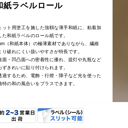
和紙ラベルロール
ェット用塗工を施した強靱な薄手和紙に、粘着加
した和紙ラベルのロール紙です。
0μm（和紙本体）の極薄素材でありながら、繊維
より破れにくい扱いやすさが特長です。
曲面・凹凸面への密着性に優れ、提灯や丸瓶など
わずきれいに貼り付けられます。
透過するため、電飾・行燈・障子など光を使った
独特の和の風合いをプラスできます。