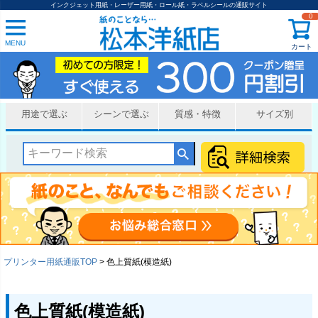
インクジェット用紙・レーザー用紙・ロール紙・ラベルシールの通販サイト
0
MENU
カート
用途で選ぶ
シーンで選ぶ
質感・特徴
サイズ別
プリンター用紙通販TOP
色上質紙(模造紙)
色上質紙(模造紙)