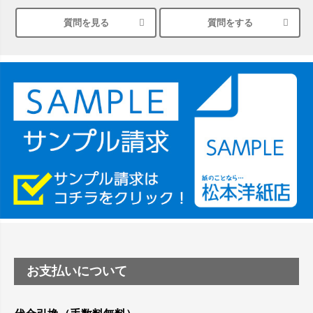
質問を見る
質問をする
シルバーペーパーにEPSON EP-30VAで印刷するときの設定は？
竹尾 DEEP UVヴァンヌーボ スノーホワイトは 大判プリンター
SC-P8050に対応してますか
塩ビのロール紙で離型紙が透明の商品はありますか
つや消し半透明ラベルのロールタイプはありますか？
縦420mm×横650mmの包装紙に適した紙はありますか？
お支払いについて