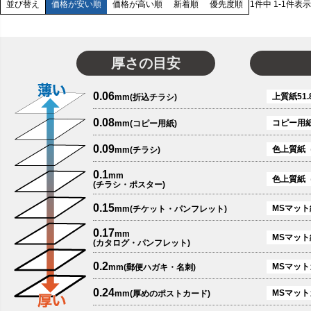
価格が安い順
価格が高い順
新着順
優先度順
1
件中
1
-
1
件表示
並び替え
厚さの目安
0.06
上質紙51.
mm(折込チラシ)
0.08
コピー用
mm(コピー用紙)
0.09
色上質紙
mm(チラシ)
0.1
mm
色上質紙
(チラシ・ポスター)
0.15
MSマット紙
mm(チケット・パンフレット)
0.17
mm
MSマット
(カタログ・パンフレット)
0.2
MSマットカ
mm(郵便ハガキ・名刺)
0.24
MSマット
mm(厚めのポストカード)