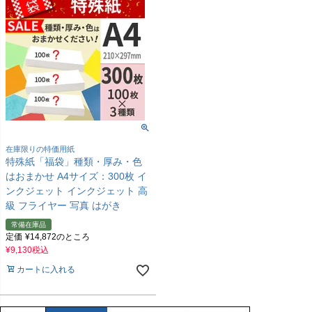
在庫限りの特価用紙
特殊紙「福袋」種類・厚み・色
はおまかせ A4サイズ：300枚 イ
ンクジェット インクジェット 高
級 フライヤー 写真 はがき
常備在庫品
定価
¥
14,872
のところ
¥
9,130
税込
カートに入れる