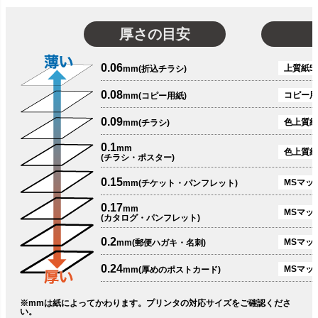
厚さの目安
0.06
上質紙51
mm(折込チラシ)
0.08
コピー用
mm(コピー用紙)
0.09
色上質紙
mm(チラシ)
0.1
mm
色上質紙
(チラシ・ポスター)
0.15
MSマット
mm(チケット・パンフレット)
0.17
mm
MSマット
(カタログ・パンフレット)
0.2
MSマット
mm(郵便ハガキ・名刺)
0.24
MSマッ
mm(厚めのポストカード)
※mmは紙によってかわります。プリンタの対応サイズをご確認くださ
い。