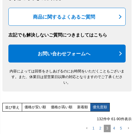
商品に関するよくあるご質問
左記でも解決しないご質問につきましてはこちら
お問い合わせフォームへ
内容によっては回答をさしあげるのにお時間をいただくこともございま
す。
また、休業日は翌営業日以降の対応となりますのでご了承くださ
い。
価格が安い順
価格が高い順
新着順
優先度順
並び替え
132
件中
61
-
90
件表示
1
2
3
4
5