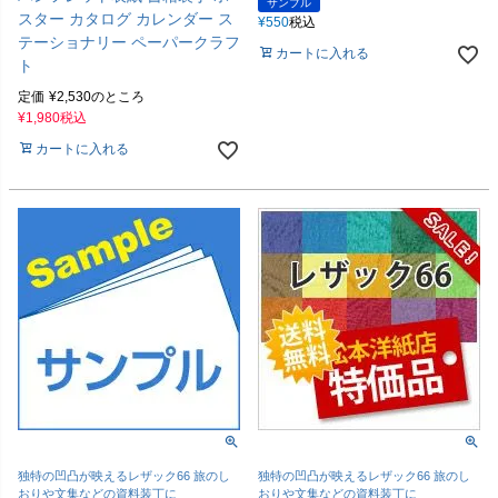
サンプル
スター カタログ カレンダー ス
¥
550
税込
テーショナリー ペーパークラフ
カートに入れる
ト
定価
¥
2,530
のところ
¥
1,980
税込
カートに入れる
独特の凹凸が映えるレザック66 旅のし
独特の凹凸が映えるレザック66 旅のし
おりや文集などの資料装丁に
おりや文集などの資料装丁に