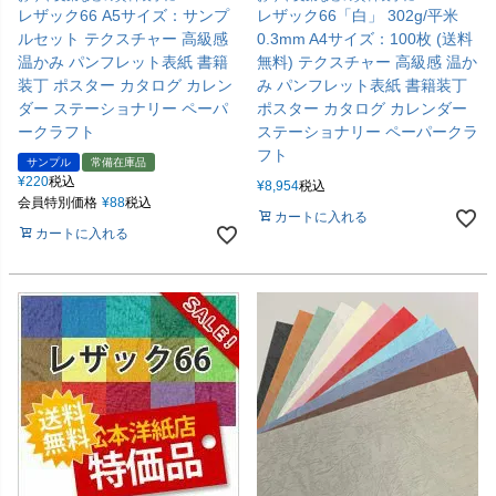
レザック66 A5サイズ：サンプ
レザック66「白」 302g/平米
ルセット テクスチャー 高級感
0.3mm A4サイズ：100枚 (送料
温かみ パンフレット表紙 書籍
無料) テクスチャー 高級感 温か
装丁 ポスター カタログ カレン
み パンフレット表紙 書籍装丁
ダー ステーショナリー ペーパ
ポスター カタログ カレンダー
ークラフト
ステーショナリー ペーパークラ
フト
サンプル
常備在庫品
¥
220
税込
¥
8,954
税込
会員特別価格
¥
88
税込
カートに入れる
カートに入れる