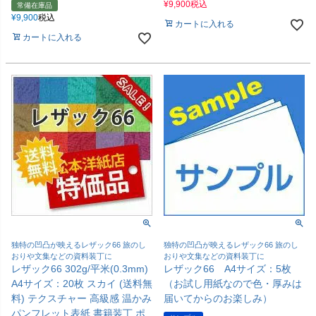
¥
9,900
税込
常備在庫品
¥
9,900
税込
カートに入れる
カートに入れる
独特の凹凸が映えるレザック66 旅のし
独特の凹凸が映えるレザック66 旅のし
おりや文集などの資料装丁に
おりや文集などの資料装丁に
レザック66 302g/平米(0.3mm)
レザック66 A4サイズ：5枚
A4サイズ：20枚 スカイ (送料無
（お試し用紙なので色・厚みは
料) テクスチャー 高級感 温かみ
届いてからのお楽しみ）
パンフレット表紙 書籍装丁 ポ