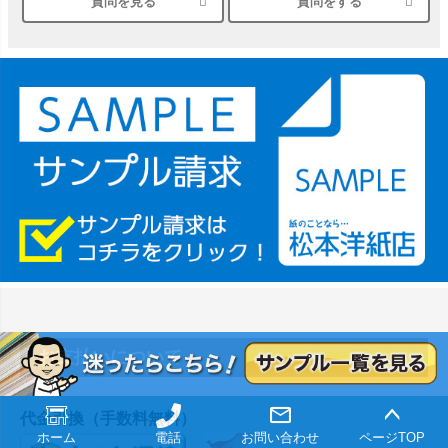
質問を見る
質問をする
シルバーペーパーにEPSON EP-30VAで印刷するときの設定
は？
竹尾 DEEP UVヴァンヌーボ スノーホワイトは 大判プリンタ
ーSC-P8050に対応してますか
塩ビのロール紙で離型紙が透明の商品はありますか
つや消し半透明ラベルのロールタイプはありますか？
縦420mm×横650mmの包装紙に適した紙はありますか？
お支払いについて
代金引換（手数料無料）
ホーム
電話
お問い合わせ
ページTOP