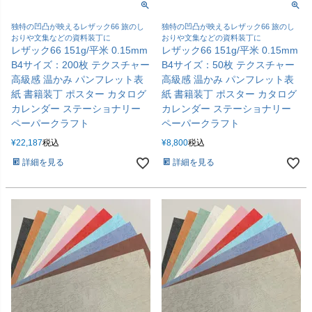
独特の凹凸が映えるレザック66 旅のし
独特の凹凸が映えるレザック66 旅のし
おりや文集などの資料装丁に
おりや文集などの資料装丁に
レザック66 151g/平米 0.15mm
レザック66 151g/平米 0.15mm
B4サイズ：200枚 テクスチャー
B4サイズ：50枚 テクスチャー
高級感 温かみ パンフレット表
高級感 温かみ パンフレット表
紙 書籍装丁 ポスター カタログ
紙 書籍装丁 ポスター カタログ
カレンダー ステーショナリー
カレンダー ステーショナリー
ペーパークラフト
ペーパークラフト
¥
22,187
税込
¥
8,800
税込
詳細を見る
詳細を見る