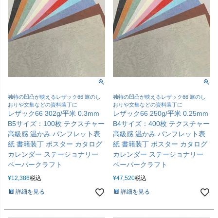
独特の凹凸が映えるレザック66 旅のし
独特の凹凸が映えるレザック66 旅のし
おりや文集などの資料装丁に
おりや文集などの資料装丁に
レザック66 302g/平米 0.3mm
レザック66 250g/平米 0.25mm
B5サイズ：100枚 テクスチャー
B4サイズ：400枚 テクスチャー
高級感 温かみ パンフレット表
高級感 温かみ パンフレット表
紙 書籍装丁 ポスター カタログ
紙 書籍装丁 ポスター カタログ
カレンダー ステーショナリー
カレンダー ステーショナリー
ペーパークラフト
ペーパークラフト
¥
12,386
税込
¥
47,520
税込
詳細を見る
詳細を見る