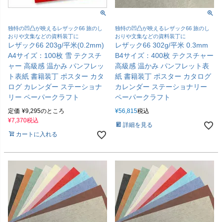
独特の凹凸が映えるレザック66 旅のし
独特の凹凸が映えるレザック66 旅のし
おりや文集などの資料装丁に
おりや文集などの資料装丁に
レザック66 203g/平米(0.2mm)
レザック66 302g/平米 0.3mm
A4サイズ：100枚 雪 テクスチ
B4サイズ：400枚 テクスチャー
ャー 高級感 温かみ パンフレッ
高級感 温かみ パンフレット表
ト表紙 書籍装丁 ポスター カタ
紙 書籍装丁 ポスター カタログ
ログ カレンダー ステーショナ
カレンダー ステーショナリー
リー ペーパークラフト
ペーパークラフト
定価
¥
9,295
のところ
¥
56,815
税込
¥
7,370
税込
詳細を見る
カートに入れる