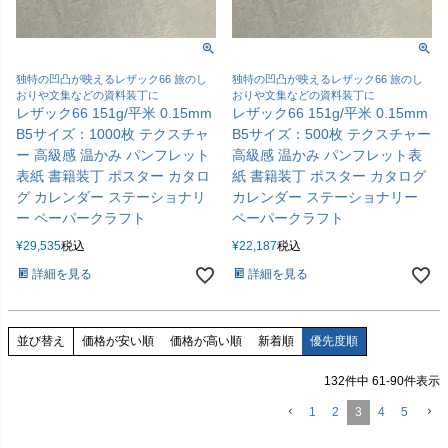
独特の凹凸が映えるレザック66 旅のし
独特の凹凸が映えるレザック66 旅のし
おりや文集などの資料装丁に
おりや文集などの資料装丁に
レザック66 151g/平米 0.15mm
レザック66 151g/平米 0.15mm
B5サイズ：1000枚 テクスチャ
B5サイズ：500枚 テクスチャー
ー 高級感 温かみ パンフレット
高級感 温かみ パンフレット表
表紙 書籍装丁 ポスター カタロ
紙 書籍装丁 ポスター カタログ
グ カレンダー ステーショナリ
カレンダー ステーショナリー
ー ペーパークラフト
ペーパークラフト
¥
29,535
税込
¥
22,187
税込
詳細を見る
詳細を見る
価格が安い順
価格が高い順
新着順
優先度順
並び替え
132
件中
61
-
90
件表示
1
2
3
4
5