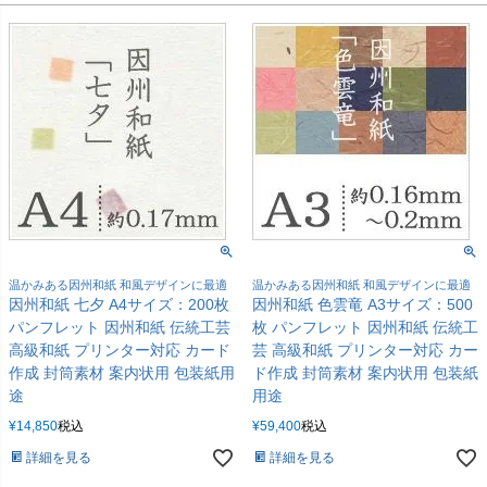
温かみある因州和紙 和風デザインに最適
温かみある因州和紙 和風デザインに最適
因州和紙 七夕 A4サイズ：200枚
因州和紙 色雲竜 A3サイズ：500
パンフレット 因州和紙 伝統工芸
枚 パンフレット 因州和紙 伝統工
高級和紙 プリンター対応 カード
芸 高級和紙 プリンター対応 カー
作成 封筒素材 案内状用 包装紙用
ド作成 封筒素材 案内状用 包装紙
途
用途
¥
14,850
税込
¥
59,400
税込
詳細を見る
詳細を見る