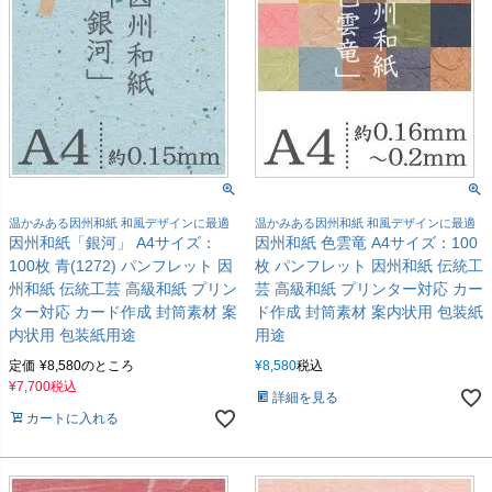
温かみある因州和紙 和風デザインに最適
温かみある因州和紙 和風デザインに最適
因州和紙「銀河」 A4サイズ：
因州和紙 色雲竜 A4サイズ：100
100枚 青(1272) パンフレット 因
枚 パンフレット 因州和紙 伝統工
州和紙 伝統工芸 高級和紙 プリン
芸 高級和紙 プリンター対応 カー
ター対応 カード作成 封筒素材 案
ド作成 封筒素材 案内状用 包装紙
内状用 包装紙用途
用途
定価
¥
8,580
のところ
¥
8,580
税込
¥
7,700
税込
詳細を見る
カートに入れる