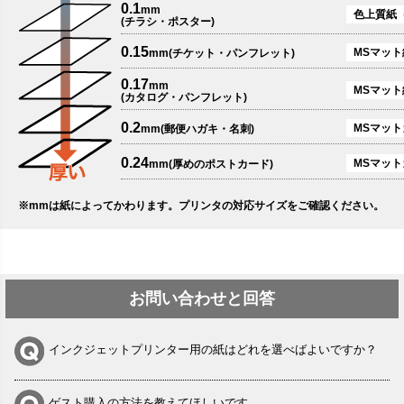
0.1
mm
色上質紙
(チラシ・ポスター)
0.15
MSマット紙
mm(チケット・パンフレット)
0.17
mm
MSマット
(カタログ・パンフレット)
0.2
MSマットカ
mm(郵便ハガキ・名刺)
0.24
MSマット
mm(厚めのポストカード)
※mmは紙によってかわります。プリンタの対応サイズをご確認ください。
お問い合わせと回答
インクジェットプリンター用の紙はどれを選べばよいですか？
ゲスト購入の方法を教えてほしいです