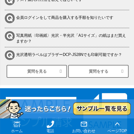
会員ログインをして商品を購入する手順を知りたいです
写真用紙〈印画紙〉光沢・半光沢「A1サイズ」の紙はまだ買え
ますか？
光沢透明ラベルはブラザーDCP-J528Nでも印刷可能ですか？
質問を見る
質問をする
シルバーペーパーにEPSON EP-30VAで印刷するときの設定は？
竹尾 DEEP UVヴァンヌーボ スノーホワイトは 大判プリンター
SC-P8050に対応してますか
塩ビのロール紙で離型紙が透明の商品はありますか
つや消し半透明ラベルのロールタイプはありますか？
ホーム
電話
お問い合わせ
ページTOP