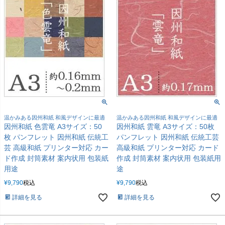
温かみある因州和紙 和風デザインに最適
温かみある因州和紙 和風デザインに最適
因州和紙 色雲竜 A3サイズ：50
因州和紙 雲竜 A3サイズ：50枚
枚 パンフレット 因州和紙 伝統工
パンフレット 因州和紙 伝統工芸
芸 高級和紙 プリンター対応 カー
高級和紙 プリンター対応 カード
ド作成 封筒素材 案内状用 包装紙
作成 封筒素材 案内状用 包装紙用
用途
途
¥
9,790
税込
¥
9,790
税込
詳細を見る
詳細を見る