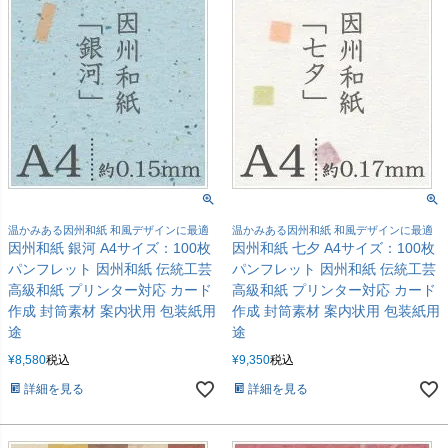
温かみある因州和紙 和風デザインに最適
温かみある因州和紙 和風デザインに最適
因州和紙 銀河 A4サイズ：100枚
因州和紙 七夕 A4サイズ：100枚
パンフレット 因州和紙 伝統工芸
パンフレット 因州和紙 伝統工芸
高級和紙 プリンター対応 カード
高級和紙 プリンター対応 カード
作成 封筒素材 案内状用 包装紙用
作成 封筒素材 案内状用 包装紙用
途
途
¥
8,580
税込
¥
9,350
税込
詳細を見る
詳細を見る