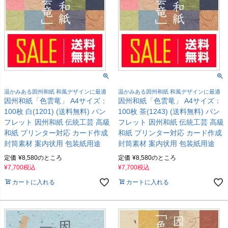
温かみある因州和紙 和風デザインに最適
温かみある因州和紙 和風デザインに最適
因州和紙「色雲竜」 A4サイズ：
因州和紙「色雲竜」 A4サイズ：
100枚 白(1201) (送料無料) パン
100枚 茶(1243) (送料無料) パン
フレット 因州和紙 伝統工芸 高級
フレット 因州和紙 伝統工芸 高級
和紙 プリンター対応 カード作成
和紙 プリンター対応 カード作成
封筒素材 案内状用 包装紙用途
封筒素材 案内状用 包装紙用途
定価
¥
8,580
のところ
定価
¥
8,580
のところ
¥
7,700
税込
¥
7,700
税込
カートに入れる
カートに入れる