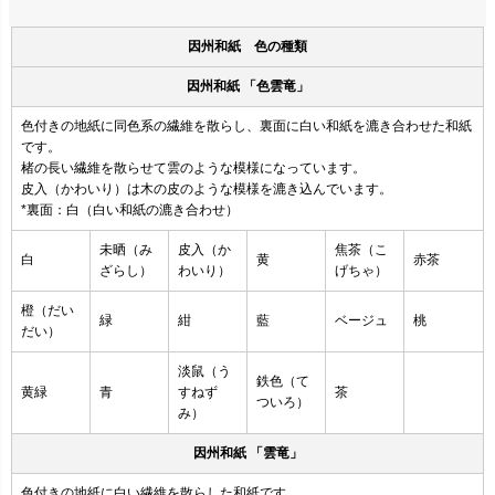
因州和紙 色の種類
因州和紙 「色雲竜」
色付きの地紙に同色系の繊維を散らし、裏面に白い和紙を漉き合わせた和紙
です。
楮の長い繊維を散らせて雲のような模様になっています。
皮入（かわいり）は木の皮のような模様を漉き込んでいます。
*裏面：白（白い和紙の漉き合わせ）
未晒（み
皮入（か
焦茶（こ
白
黄
赤茶
ざらし）
わいり）
げちゃ）
橙（だい
緑
紺
藍
ベージュ
桃
だい）
淡鼠（う
鉄色（て
黄緑
青
すねず
茶
ついろ）
み）
因州和紙 「雲竜」
色付きの地紙に白い繊維を散らした和紙です。