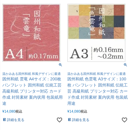
温かみある因州和紙 和風デザインに最適
温かみある因州和紙 和風デザインに最適
因州和紙 雲竜 A4サイズ：200枚
因州和紙 色雲竜 A3サイズ：100
パンフレット 因州和紙 伝統工芸
枚 パンフレット 因州和紙 伝統工
高級和紙 プリンター対応 カード
芸 高級和紙 プリンター対応 カー
作成 封筒素材 案内状用 包装紙用
ド作成 封筒素材 案内状用 包装紙
途
用途
¥
14,080
税込
¥
14,080
税込
詳細を見る
詳細を見る