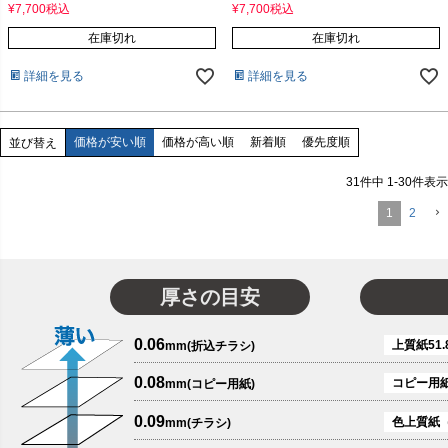
¥
7,700
税込
¥
7,700
税込
在庫切れ
在庫切れ
詳細を見る
詳細を見る
価格が安い順
価格が高い順
新着順
優先度順
並び替え
31
件中
1
-
30
件表示
1
2
厚さの目安
0.06
上質紙51.
mm(折込チラシ)
0.08
コピー用
mm(コピー用紙)
0.09
色上質紙
mm(チラシ)