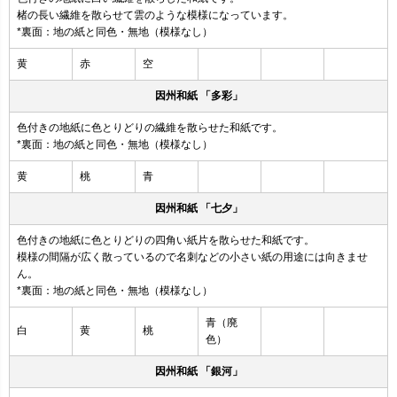
楮の長い繊維を散らせて雲のような模様になっています。
*裏面：地の紙と同色・無地（模様なし）
黄
赤
空
因州和紙 「多彩」
色付きの地紙に色とりどりの繊維を散らせた和紙です。
*裏面：地の紙と同色・無地（模様なし）
黄
桃
青
因州和紙 「七夕」
色付きの地紙に色とりどりの四角い紙片を散らせた和紙です。
模様の間隔が広く散っているので名刺などの小さい紙の用途には向きませ
ん。
*裏面：地の紙と同色・無地（模様なし）
青（廃
白
黄
桃
色）
因州和紙 「銀河」