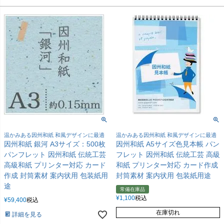
温かみある因州和紙 和風デザインに最適
温かみある因州和紙 和風デザインに最適
因州和紙 銀河 A3サイズ：500枚
因州和紙 A5サイズ色見本帳 パン
パンフレット 因州和紙 伝統工芸
フレット 因州和紙 伝統工芸 高級
高級和紙 プリンター対応 カード
和紙 プリンター対応 カード作成
作成 封筒素材 案内状用 包装紙用
封筒素材 案内状用 包装紙用途
途
常備在庫品
¥
1,100
税込
¥
59,400
税込
在庫切れ
詳細を見る