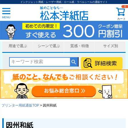
インクジェット用紙・レーザー用紙・ロール紙・ラベルシールの通販サイト
0
MENU
カート
用途で選ぶ
シーンで選ぶ
質感・特徴
サイズ別
プリンター用紙通販TOP
因州和紙
因州和紙