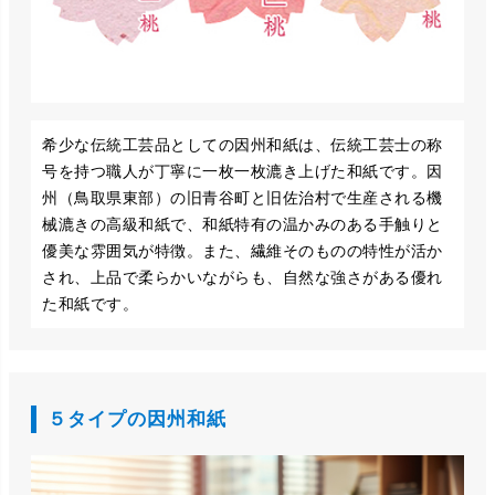
希少な伝統工芸品としての因州和紙は、伝統工芸士の称
号を持つ職人が丁寧に一枚一枚漉き上げた和紙です。因
州（鳥取県東部）の旧青谷町と旧佐治村で生産される機
械漉きの高級和紙で、和紙特有の温かみのある手触りと
優美な雰囲気が特徴。また、繊維そのものの特性が活か
され、上品で柔らかいながらも、自然な強さがある優れ
た和紙です。
５タイプの因州和紙