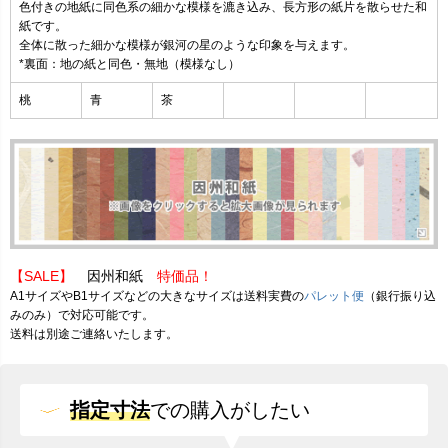
色付きの地紙に同色系の細かな模様を漉き込み、長方形の紙片を散らせた和
紙です。
全体に散った細かな模様が銀河の星のような印象を与えます。
*裏面：地の紙と同色・無地（模様なし）
桃
青
茶
【SALE】
因州和紙
特価品！
A1サイズやB1サイズなどの大きなサイズは送料実費の
パレット便
（銀行振り込
みのみ）で対応可能です。
送料は別途ご連絡いたします。
指定寸法
での
購入がしたい