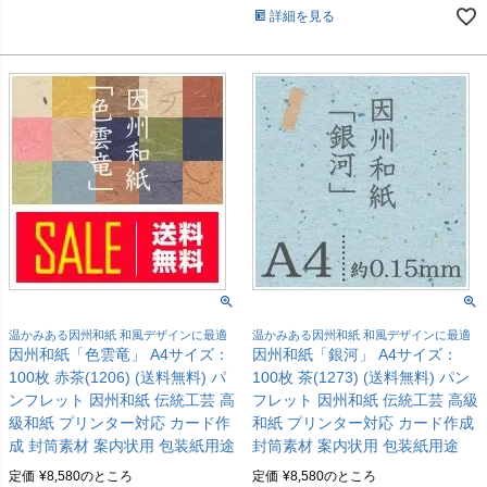
詳細を見る
温かみある因州和紙 和風デザインに最適
温かみある因州和紙 和風デザインに最適
因州和紙「色雲竜」 A4サイズ：
因州和紙「銀河」 A4サイズ：
100枚 赤茶(1206) (送料無料) パ
100枚 茶(1273) (送料無料) パン
ンフレット 因州和紙 伝統工芸 高
フレット 因州和紙 伝統工芸 高級
級和紙 プリンター対応 カード作
和紙 プリンター対応 カード作成
成 封筒素材 案内状用 包装紙用途
封筒素材 案内状用 包装紙用途
定価
¥
8,580
のところ
定価
¥
8,580
のところ