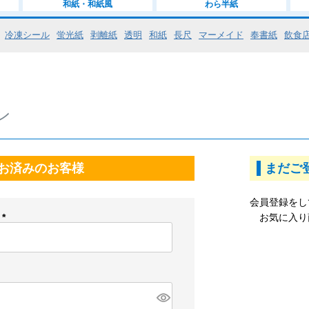
和紙・和紙風
わら半紙
冷凍シール
蛍光紙
剥離紙
透明
和紙
長尺
マーメイド
奉書紙
飲食
ン
お済みのお客様
まだご
会員登録をし
ス
お気に入り
(
必
須
)