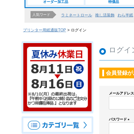
オーダー加工品
特価品
人気ワード
ラミネートロール
推し活装飾
わら半紙
プリンター用紙通販TOP
ログイン
ログイ
会員登録が
メールアドレ
パスワード
(
必