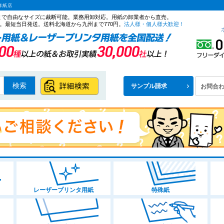
洋紙店
ズまで自由なサイズに裁断可能。業務用卸対応。用紙の卸業者から直売。
。最短当日発送。送料北海道から九州まで770円。
法人様・個人様大歓迎！
検索
サンプル請求
お問合
レーザープリンタ用紙
特殊紙