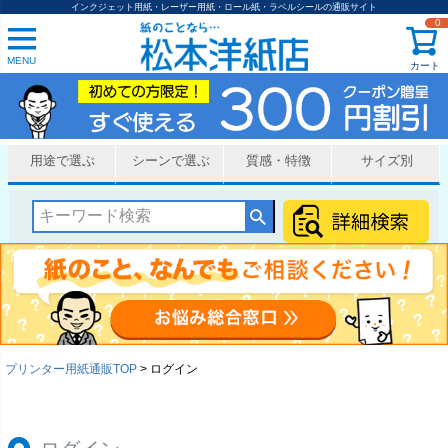
インクジェット用紙・レーザー用紙・ロール紙・ラベルシールの通販サイト
0
MENU
カート
用途で選ぶ
シーンで選ぶ
質感・特徴
サイズ別
プリンター用紙通販TOP
ログイン