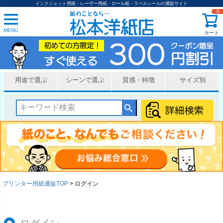
インクジェット用紙・レーザー用紙・ロール紙・ラベルシールの通販サイト
0
MENU
カート
用途で選ぶ
シーンで選ぶ
質感・特徴
サイズ別
プリンター用紙通販TOP
ログイン