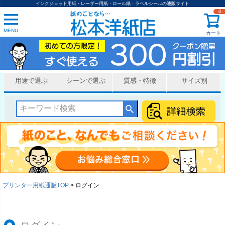
インクジェット用紙・レーザー用紙・ロール紙・ラベルシールの通販サイト
0
MENU
カート
用途で選ぶ
シーンで選ぶ
質感・特徴
サイズ別
プリンター用紙通販TOP
ログイン