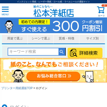
インクジェット用紙・レーザー用紙・ロール紙・ラベルシールの通販サイト
0
MENU
カート
用途で選ぶ
シーンで選ぶ
質感・特徴
サイズ別
プリンター用紙通販TOP
ログイン