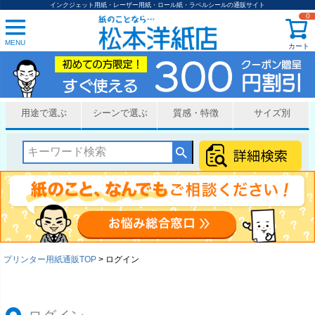
インクジェット用紙・レーザー用紙・ロール紙・ラベルシールの通販サイト
0
MENU
カート
用途で選ぶ
シーンで選ぶ
質感・特徴
サイズ別
プリンター用紙通販TOP
ログイン