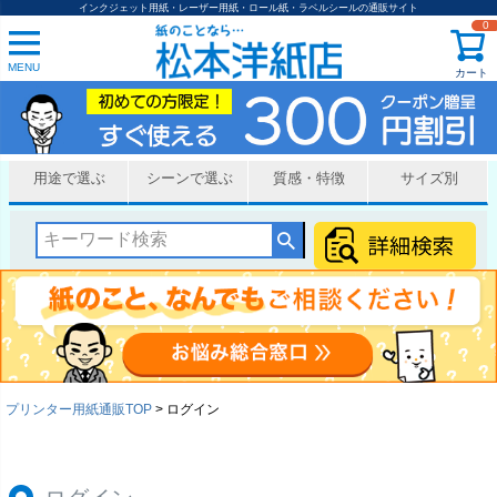
インクジェット用紙・レーザー用紙・ロール紙・ラベルシールの通販サイト
0
MENU
カート
用途で選ぶ
シーンで選ぶ
質感・特徴
サイズ別
プリンター用紙通販TOP
ログイン