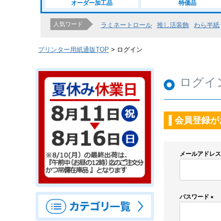
オーダー加工品
特価品
人気ワード
ラミネートロール
推し活装飾
わら半紙
プリンター用紙通販TOP
ログイン
ログイ
会員登録が
メールアドレ
パスワード
(
必