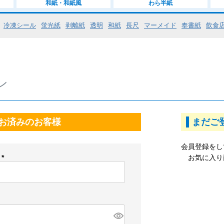
和紙・和紙風
わら半紙
冷凍シール
蛍光紙
剥離紙
透明
和紙
長尺
マーメイド
奉書紙
飲食
ン
お済みのお客様
まだご
会員登録をし
ス
お気に入り
(
必
須
)