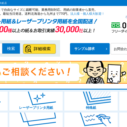
洋紙店
ズまで自由なサイズに裁断可能。業務用卸対応。用紙の卸業者から直売。
。最短当日発送。送料北海道から九州まで770円。
法人様・個人様大歓迎！
検索
サンプル請求
お問合
レーザープリンタ用紙
特殊紙