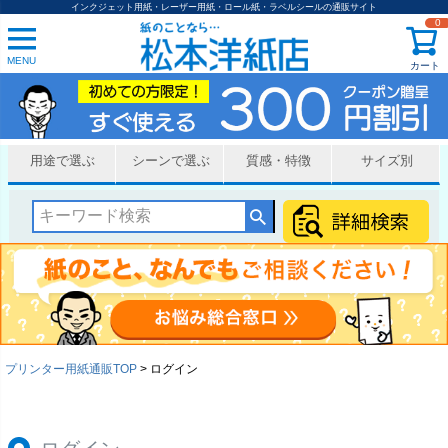
インクジェット用紙・レーザー用紙・ロール紙・ラベルシールの通販サイト
0
MENU
カート
用途で選ぶ
シーンで選ぶ
質感・特徴
サイズ別
プリンター用紙通販TOP
ログイン