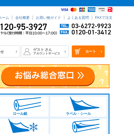
ホーム
会社概要
お買い物ガイド
よくある質問
FAXで注文
セール品
サンプル
ANコード
ゲスト
さん
カート
わせ
アカウントサービス
登録順
価格が安い順
価格が高い順
優先度順
順
キーワードヒット順
ロール紙
ラベル・シール
.07mm）
普通（0.08mm～0.12mm）
0.13mm～0.17mm）