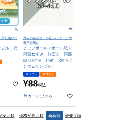
 用紙選びに
厚みのあるボール紙 パッケージや
冊子表紙に
ンプル「硬
チップボール＜ボール紙＞
両面ねずみ・片面白・両面
白 0.6mm・1mm・2mm ラ
ンダムサンプル
サンプル
ネコポス
¥
88
税込
カートに入れる
が安い順
価格が高い順
新着順
優先度順