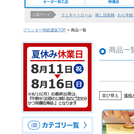
オーダー加工品
特価品
人気ワード
ラミネートロール
推し活装飾
わら半紙
プリンター用紙通販TOP
商品一覧
商品一
並び替え
価格