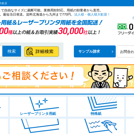
洋紙店
ズまで自由なサイズに裁断可能。業務用卸対応。用紙の卸業者から直売。
商品タグ
。最短当日発送。送料北海道から九州まで770円。
法人様・個人様大歓迎！
ラベル
〜
商品番号/J
類
検索
サンプル請求
お問合
並び順
新着順
A1
A2
A3
A4
B4
B5
A3ノビ
レビュー
判
ロール紙
610mm幅
ロール紙914mm幅以上
厚み
レーザープリンタ用紙
特殊紙
薄い（～0
少し厚い（