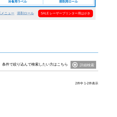
冷食用ラベル
溶剤用ロール
い（0.18mm～0.24mm）
店メニュー
溶剤ロール
SALE レーザープリンター用はがき
25mm～0.27mm）
（0.28mm～0.99mm）
い（1mm～）
条件で絞り込んで検索したい方はこちら
詳細検索
2
件中
1
-
2
件表示