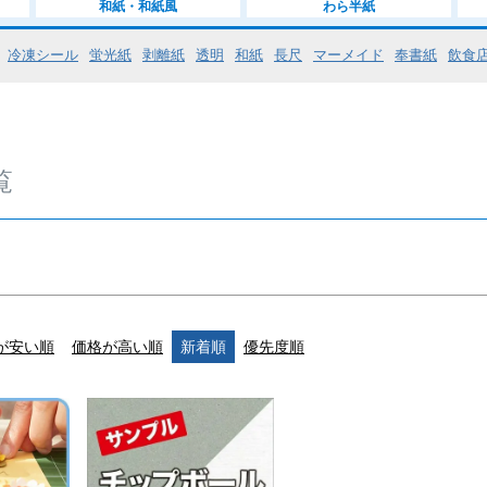
和紙・和紙風
わら半紙
まあまあ厚
冷凍シール
蛍光紙
剥離紙
透明
和紙
長尺
マーメイド
奉書紙
飲食
厚い（0.
かなり厚い
すごく厚
覧
検索
が安い順
価格が高い順
新着順
優先度順