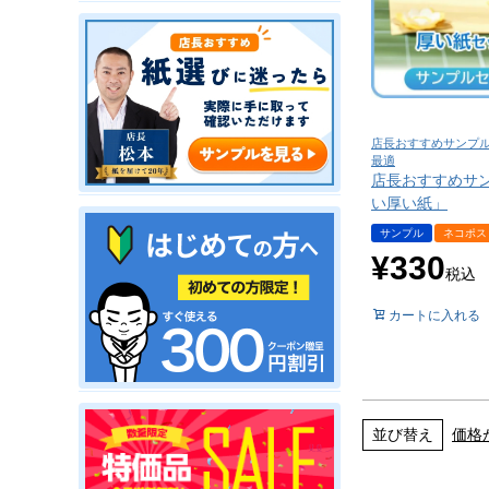
店長おすすめサンプル
最適
店長おすすめサ
い厚い紙」
サンプル
ネコポス
¥
330
税込
カートに入れる
並び替え
価格