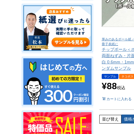
厚みのあるボール紙 
冊子表紙に
チップボール＜
両面ねずみ・片
白 0.6mm・1m
ンダムサンプル
サンプル
ネコポス
¥
88
税込
カートに入れる
並び替え
価格