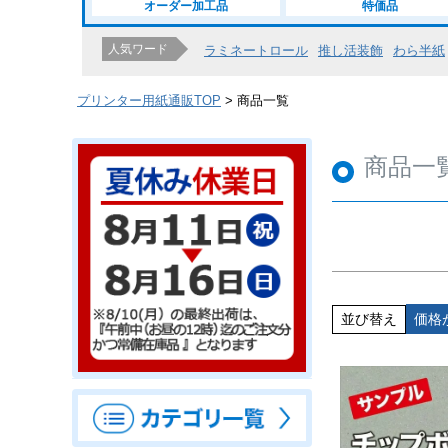
オーダー加工品
特価品
人気ワード
ラミネートロール
推し活装飾
わら半紙
プリンター用紙通販TOP
商品一覧
商品一
並び替え
価格