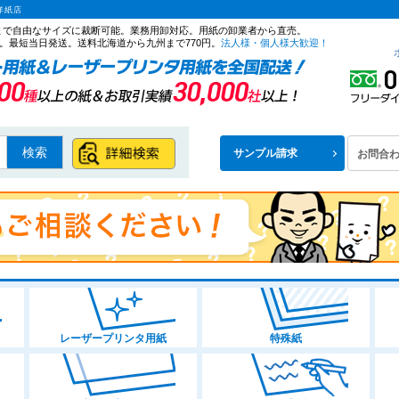
洋紙店
ズまで自由なサイズに裁断可能。業務用卸対応。用紙の卸業者から直売。
商品タグ
。最短当日発送。送料北海道から九州まで770円。
法人様・個人様大歓迎！
ラベル
〜
商品番号/J
類
検索
サンプル請求
お問合
並び順
新着順
A1
A2
A3
A4
B4
B5
A3ノビ
レビュー
判
ロール紙
610mm幅
ロール紙914mm幅以上
厚み
レーザープリンタ用紙
特殊紙
薄い（～0
少し厚い（