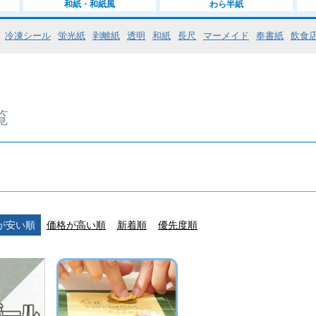
和紙・和紙風
わら半紙
まあまあ厚
冷凍シール
蛍光紙
剥離紙
透明
和紙
長尺
マーメイド
奉書紙
飲食
厚い（0.
かなり厚い
すごく厚
覧
検索
が安い順
価格が高い順
新着順
優先度順