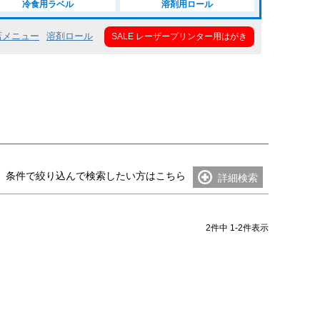
冷食用ラベル
溶剤用ロール
い（0.18mm～0.24mm）
店メニュー
溶剤ロール
SALE レーザープリンター用はがき
25mm～0.27mm）
（0.28mm～0.99mm）
い（1mm～）
条件で絞り込んで検索したい方はこちら
詳細検索
2
件中
1
-
2
件表示