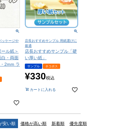
パッケージや
店長おすすめサンプル 用紙選びに
最適
ボール紙＞
店長おすすめサンプル「硬
面白・両面
い厚い紙」
m・2mm ラ
サンプル
ネコポス
¥
330
税込
カートに入れる
が安い順
価格が高い順
新着順
優先度順