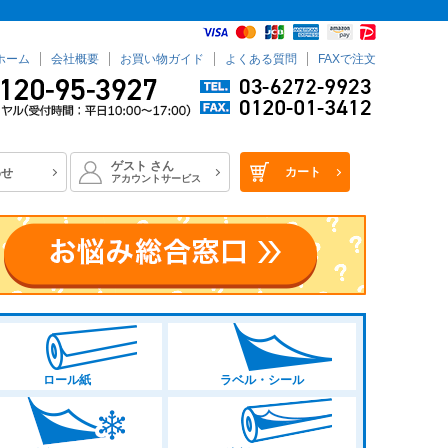
ホーム
会社概要
お買い物ガイド
よくある質問
FAXで注文
セール品
サンプル
ANコード
ゲスト
さん
カート
わせ
アカウントサービス
登録順
価格が安い順
価格が高い順
優先度順
順
キーワードヒット順
ロール紙
ラベル・シール
.07mm）
普通（0.08mm～0.12mm）
0.13mm～0.17mm）