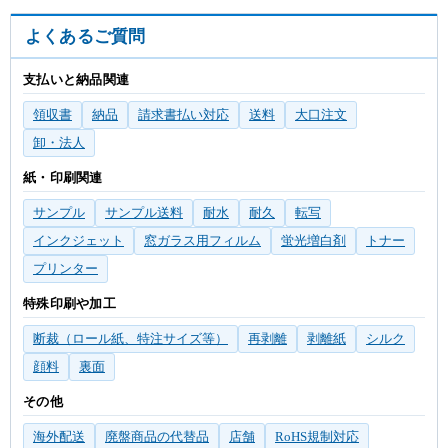
よくあるご質問
支払いと納品関連
領収書
納品
請求書払い対応
送料
大口注文
卸・法人
紙・印刷関連
サンプル
サンプル送料
耐水
耐久
転写
インクジェット
窓ガラス用フィルム
蛍光増白剤
トナー
プリンター
特殊印刷や加工
断裁（ロール紙、特注サイズ等）
再剥離
剥離紙
シルク
顔料
裏面
その他
海外配送
廃盤商品の代替品
店舗
RoHS規制対応