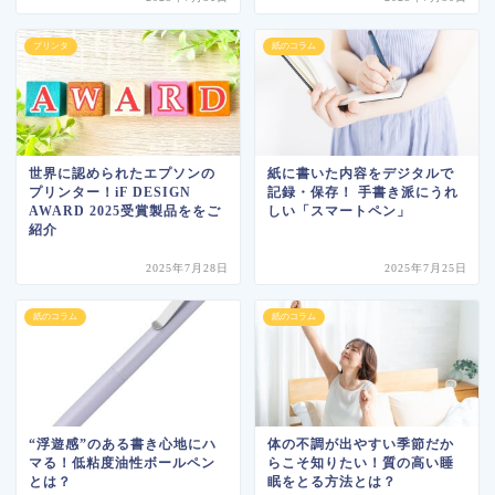
プリンタ
紙のコラム
世界に認められたエプソンの
紙に書いた内容をデジタルで
プリンター！iF DESIGN
記録・保存！ 手書き派にうれ
AWARD 2025受賞製品ををご
しい「スマートペン」
紹介
2025年7月28日
2025年7月25日
紙のコラム
紙のコラム
“浮遊感”のある書き心地にハ
体の不調が出やすい季節だか
マる！低粘度油性ボールペン
らこそ知りたい！質の高い睡
とは？
眠をとる方法とは？