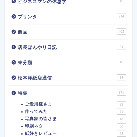
ビジネスマンの休息学
16
プリンタ
214
商品
405
店長ぼんやり日記
24
未分類
10
松本洋紙店通信
14
特集
171
ご愛用様さま
22
作ってみた
41
写真家の皆さま
18
印刷ネタ
30
紙好きレビュー
28