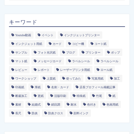
キーワード
Youtube動画
イベント
インクジェットプリンター
インクジェット用紙
カード
コピー機
コート紙
サンプル
フォト光沢紙
ブログ
プリンター
ポップ
マット紙
メッセージカード
ラベルシール
ラベルシール
レビュー
レポート
レーザープリンタ用紙
ロール紙
ワークショップ
上質紙
使ってみた
写真用紙
加工
印画紙
厚紙
名刺・カード
店長プロフィール掲載記事
断裁加工
更紙
活版印刷
特殊紙
竹尾
紙
素材
結婚式
絹目調
耐水
色付き
色画用紙
長尺
防炎
防炎クロス
顔料インク