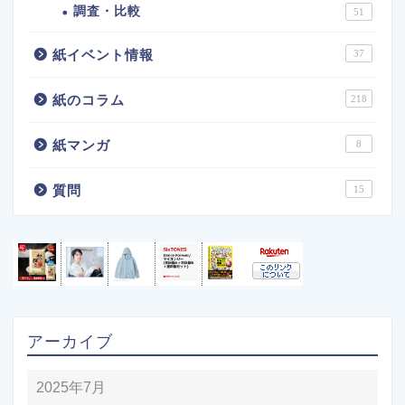
調査・比較
51
紙イベント情報
37
紙のコラム
218
紙マンガ
8
質問
15
アーカイブ