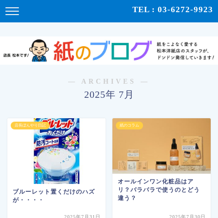
紙をこよなく愛する松本洋紙店のスタッフが、紙の使い心地や、使用例、豆知識などをドンドン発
TEL : 03-6272-9923
信！ | 紙のブログ
― ARCHIVES ―
2025年 7月
店長ぼんやり日記
紙のコラム
オールインワン化粧品はア
リ？バラバラで使うのとどう
ブルーレット置くだけのハズ
違う？
が・・・・
2025年7月31日
2025年7月30日