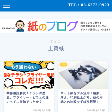
紙をこよなく愛する松本洋紙店のスタッフが、紙の使い心地や、使用例、豆知識などをドンドン発
TEL : 03-6272-9923
信！ | 紙のブログ
― TAG ―
上質紙
商品
商品
業界用語解説！チラシの歴
マット紙をフル活用！種類、
史、フライヤー・ビラとの違
厚さ、印刷仕上がり、他の用
いってご存知でしたか？
紙との比較をずばり解説！
2018年5月30日
2018年4月26日