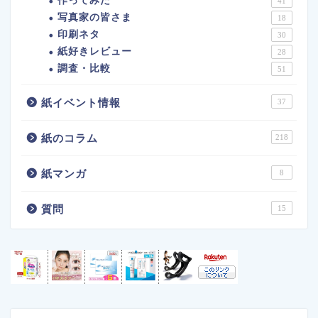
作ってみた
41
写真家の皆さま
18
印刷ネタ
30
紙好きレビュー
28
調査・比較
51
紙イベント情報
37
紙のコラム
218
紙マンガ
8
質問
15