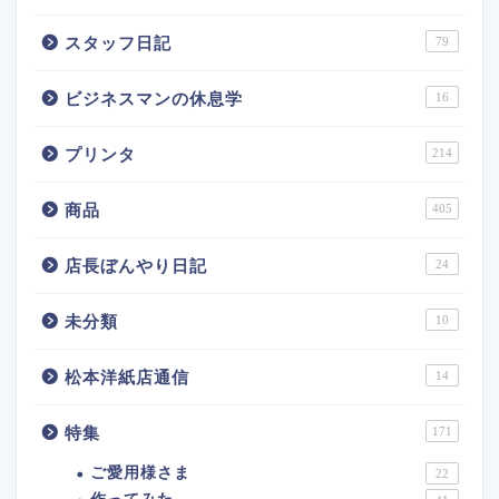
スタッフ日記
79
ビジネスマンの休息学
16
プリンタ
214
商品
405
店長ぼんやり日記
24
未分類
10
松本洋紙店通信
14
特集
171
ご愛用様さま
22