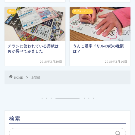
商品
紙好きレビュー
チラシに使われている用紙は
うんこ漢字ドリルの紙の種類
何か調べてみました
は？
2018年3月30日
2018年3月16日
HOME
上質紙
検索