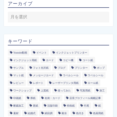
アーカイブ
キーワード
Youtube動画
イベント
インクジェットプリンター
インクジェット用紙
カード
コピー機
コート紙
サンプル
フォト光沢紙
ブログ
プリンター
ポップ
マット紙
メッセージカード
ラベルシール
ラベルシール
レビュー
レポート
レーザープリンタ用紙
ロール紙
ワークショップ
上質紙
使ってみた
写真用紙
加工
印画紙
厚紙
名刺・カード
店長プロフィール掲載記事
断裁加工
更紙
活版印刷
特殊紙
竹尾
紙
素材
結婚式
絹目調
耐水
色付き
色画用紙