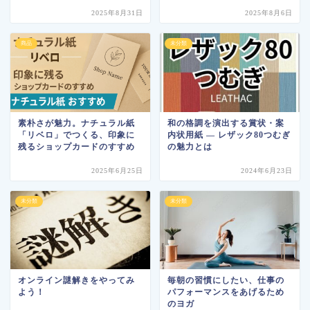
2025年8月31日
2025年8月6日
商品
未分類
素朴さが魅力。ナチュラル紙
和の格調を演出する賞状・案
「リベロ」でつくる、印象に
内状用紙 ― レザック80つむぎ
残るショップカードのすすめ
の魅力とは
2025年6月25日
2024年6月23日
未分類
未分類
オンライン謎解きをやってみ
毎朝の習慣にしたい、仕事の
よう！
パフォーマンスをあげるため
のヨガ