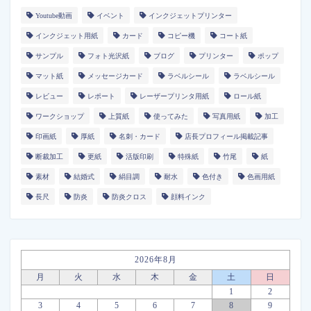
Youtube動画
イベント
インクジェットプリンター
インクジェット用紙
カード
コピー機
コート紙
サンプル
フォト光沢紙
ブログ
プリンター
ポップ
マット紙
メッセージカード
ラベルシール
ラベルシール
レビュー
レポート
レーザープリンタ用紙
ロール紙
ワークショップ
上質紙
使ってみた
写真用紙
加工
印画紙
厚紙
名刺・カード
店長プロフィール掲載記事
断裁加工
更紙
活版印刷
特殊紙
竹尾
紙
素材
結婚式
絹目調
耐水
色付き
色画用紙
長尺
防炎
防炎クロス
顔料インク
2026年8月
月
火
水
木
金
土
日
1
2
3
4
5
6
7
8
9