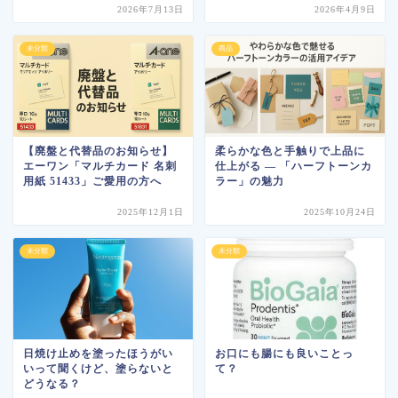
2026年7月13日
2026年4月9日
未分類
商品
【廃盤と代替品のお知らせ】
柔らかな色と手触りで上品に
エーワン「マルチカード 名刺
仕上がる ― 「ハーフトーンカ
用紙 51433」ご愛用の方へ
ラー」の魅力
2025年12月1日
2025年10月24日
未分類
未分類
日焼け止めを塗ったほうがい
お口にも腸にも良いことっ
いって聞くけど、塗らないと
て？
どうなる？