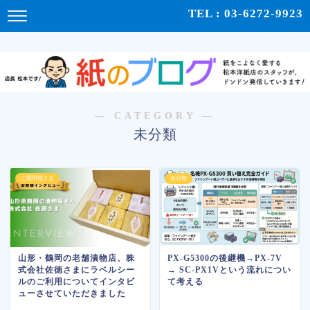
紙をこよなく愛する松本洋紙店のスタッフが、紙の使い心地や、使用例、豆知識などをドンドン発
TEL : 03-6272-9923
信！ | 紙のブログ
― CATEGORY ―
未分類
ご愛用様さま
未分類
山形・鶴岡の老舗漬物店、株
PX-G5300の後継機→PX-7V
式会社佐徳さまにラベルシー
→ SC-PX1Vという流れについ
ルのご利用についてインタビ
て考える
ューさせていただきました