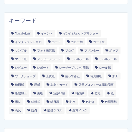
キーワード
Youtube動画
イベント
インクジェットプリンター
インクジェット用紙
カード
コピー機
コート紙
サンプル
フォト光沢紙
ブログ
プリンター
ポップ
マット紙
メッセージカード
ラベルシール
ラベルシール
レビュー
レポート
レーザープリンタ用紙
ロール紙
ワークショップ
上質紙
使ってみた
写真用紙
加工
印画紙
厚紙
名刺・カード
店長プロフィール掲載記事
断裁加工
更紙
活版印刷
特殊紙
竹尾
紙
素材
結婚式
絹目調
耐水
色付き
色画用紙
長尺
防炎
防炎クロス
顔料インク