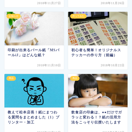
2018年11月27日
2018年11月26日
お知らせ
作ってみた
印刷が出来るパール紙「MSパ
初心者も簡単！オリジナルス
ールiJ」はどんな紙？
テッカーの作り方（前編）
2018年11月10日
2018年10月22日
商品
商品
教えて松本店長！紙にまつわ
飲食店の印象は、●●だけでガ
る質問をまとめました（1）プ
ラッと変わる！？紙の活用方
リンター・加工
法をこっそり伝授いたします