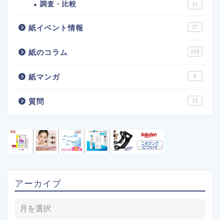
調査・比較
51
紙イベント情報
37
紙のコラム
218
紙マンガ
8
質問
15
アーカイブ