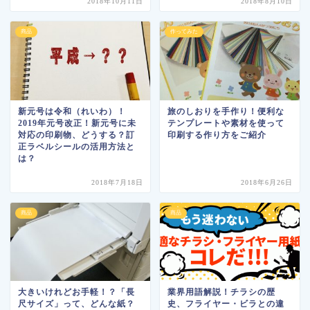
2018年10月11日
2018年8月10日
商品
作ってみた
新元号は令和（れいわ）！
旅のしおりを手作り！便利な
2019年元号改正！新元号に未
テンプレートや素材を使って
対応の印刷物、どうする？訂
印刷する作り方をご紹介
正ラベルシールの活用方法と
は？
2018年7月18日
2018年6月26日
商品
商品
大きいけれどお手軽！？「長
業界用語解説！チラシの歴
尺サイズ」って、どんな紙？
史、フライヤー・ビラとの違