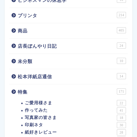
ビジネスマンの休息学
プリンタ
214
商品
405
店長ぼんやり日記
24
未分類
10
松本洋紙店通信
14
特集
171
ご愛用様さま
22
作ってみた
41
写真家の皆さま
18
印刷ネタ
30
紙好きレビュー
28