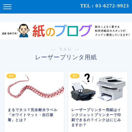
紙をこよなく愛する松本洋紙店のスタッフが、紙の使い心地や、使用例、豆知識などをドンドン発
TEL : 03-6272-9923
信！ | 紙のブログ
― TAG ―
レーザープリンタ用紙
商品
質問
まるでタコ？完全耐水ラベル
レーザープリンター用紙はイ
「ホワイトマット・自己吸
ンクジェットプリンターで印
着」とは？
刷できるの？インクはにじみ
ますか？