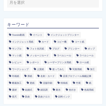
キーワード
Youtube動画
イベント
インクジェットプリンター
インクジェット用紙
カード
コピー機
コート紙
サンプル
フォト光沢紙
ブログ
プリンター
ポップ
マット紙
メッセージカード
ラベルシール
ラベルシール
レビュー
レポート
レーザープリンタ用紙
ロール紙
ワークショップ
上質紙
使ってみた
写真用紙
加工
印画紙
厚紙
名刺・カード
店長プロフィール掲載記事
断裁加工
更紙
活版印刷
特殊紙
竹尾
紙
素材
結婚式
絹目調
耐水
色付き
色画用紙
長尺
防炎
防炎クロス
顔料インク