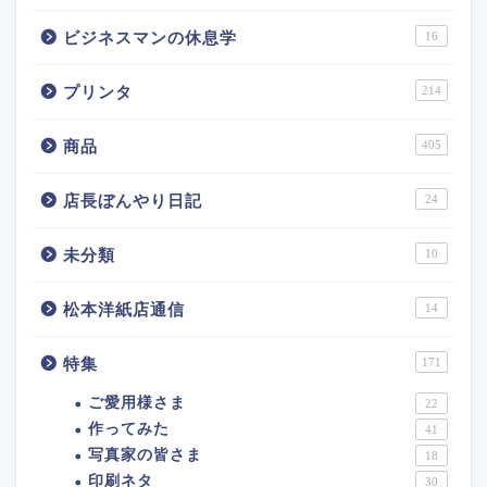
ビジネスマンの休息学
16
プリンタ
214
商品
405
店長ぼんやり日記
24
未分類
10
松本洋紙店通信
14
特集
171
ご愛用様さま
22
作ってみた
41
写真家の皆さま
18
印刷ネタ
30