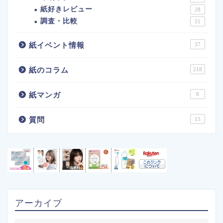
紙好きレビュー
28
調査・比較
51
紙イベント情報
37
紙のコラム
218
紙マンガ
8
質問
15
アーカイブ