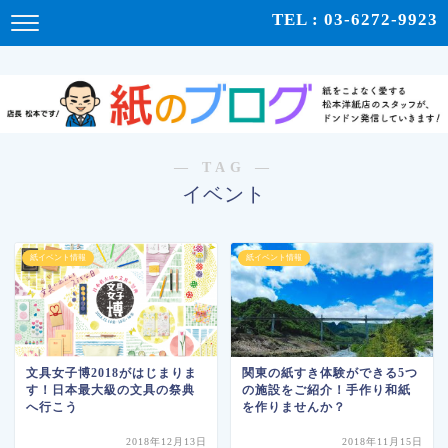
紙をこよなく愛する松本洋紙店のスタッフが、紙の使い心地や、使用例、豆知識などをドンドン発
TEL : 03-6272-9923
信！ | 紙のブログ
― TAG ―
イベント
紙イベント情報
紙イベント情報
文具女子博2018がはじまりま
関東の紙すき体験ができる5つ
す！日本最大級の文具の祭典
の施設をご紹介！手作り和紙
へ行こう
を作りませんか？
2018年12月13日
2018年11月15日