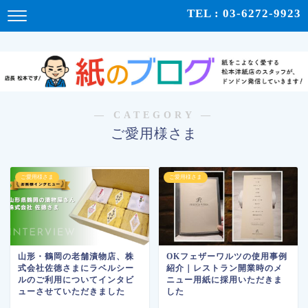
紙をこよなく愛する松本洋紙店のスタッフが、紙の使い心地や、使用例、豆知識などをドンドン発
TEL : 03-6272-9923
信！ | 紙のブログ
― CATEGORY ―
ご愛用様さま
ご愛用様さま
ご愛用様さま
山形・鶴岡の老舗漬物店、株
OKフェザーワルツの使用事例
式会社佐徳さまにラベルシー
紹介｜レストラン開業時のメ
ルのご利用についてインタビ
ニュー用紙に採用いただきま
ューさせていただきました
した