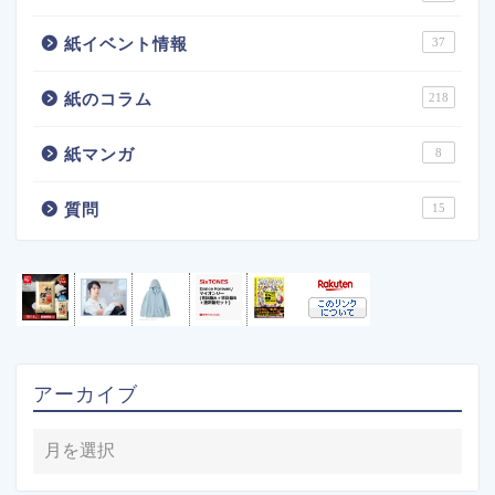
紙イベント情報
37
紙のコラム
218
紙マンガ
8
質問
15
アーカイブ