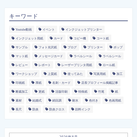
キーワード
Youtube動画
イベント
インクジェットプリンター
インクジェット用紙
カード
コピー機
コート紙
サンプル
フォト光沢紙
ブログ
プリンター
ポップ
マット紙
メッセージカード
ラベルシール
ラベルシール
レビュー
レポート
レーザープリンタ用紙
ロール紙
ワークショップ
上質紙
使ってみた
写真用紙
加工
印画紙
厚紙
名刺・カード
店長プロフィール掲載記事
断裁加工
更紙
活版印刷
特殊紙
竹尾
紙
素材
結婚式
絹目調
耐水
色付き
色画用紙
長尺
防炎
防炎クロス
顔料インク
2026年8月