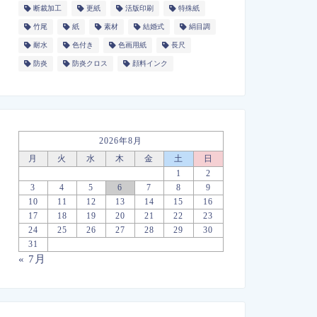
断裁加工
更紙
活版印刷
特殊紙
竹尾
紙
素材
結婚式
絹目調
耐水
色付き
色画用紙
長尺
防炎
防炎クロス
顔料インク
2026年8月
月
火
水
木
金
土
日
1
2
3
4
5
6
7
8
9
10
11
12
13
14
15
16
17
18
19
20
21
22
23
24
25
26
27
28
29
30
31
« 7月