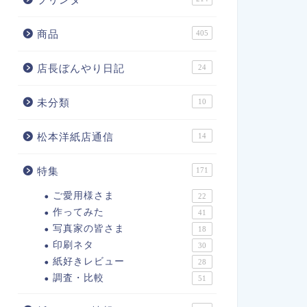
商品
405
店長ぼんやり日記
24
未分類
10
松本洋紙店通信
14
特集
171
ご愛用様さま
22
作ってみた
41
写真家の皆さま
18
印刷ネタ
30
紙好きレビュー
28
調査・比較
51