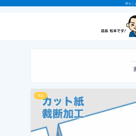
紙をこ
―
商品