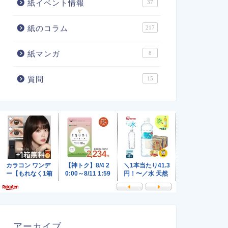
紙イベント情報
37
紙のコラム
217
紙マンガ
8
質問
15
アーカイブ