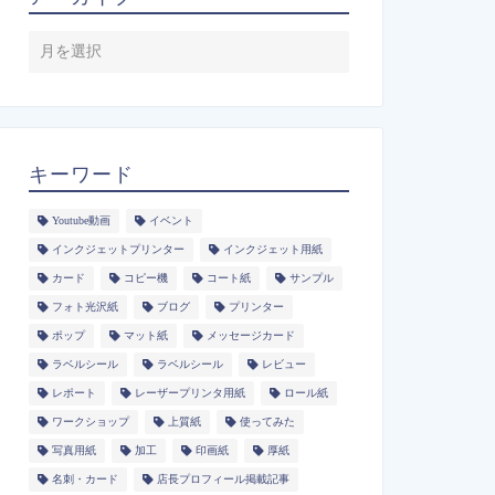
キーワード
Youtube動画
イベント
インクジェットプリンター
インクジェット用紙
カード
コピー機
コート紙
サンプル
フォト光沢紙
ブログ
プリンター
ポップ
マット紙
メッセージカード
ラベルシール
ラベルシール
レビュー
レポート
レーザープリンタ用紙
ロール紙
ワークショップ
上質紙
使ってみた
写真用紙
加工
印画紙
厚紙
名刺・カード
店長プロフィール掲載記事