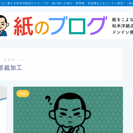
よなく愛する松本洋紙店のスタッフが、紙の使い心地や、使用例、豆知識などをドンドン発信！ | 紙
 TAG ―
断裁加工
商品