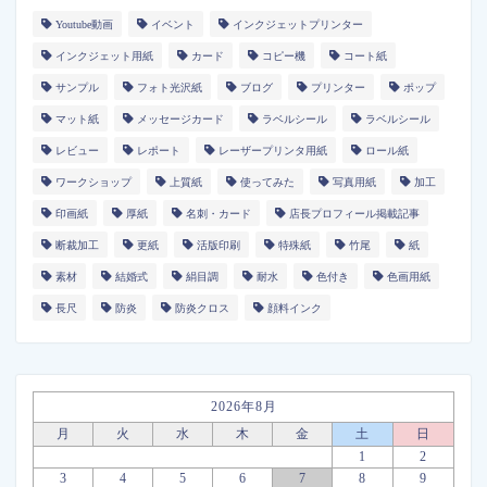
Youtube動画
イベント
インクジェットプリンター
インクジェット用紙
カード
コピー機
コート紙
サンプル
フォト光沢紙
ブログ
プリンター
ポップ
マット紙
メッセージカード
ラベルシール
ラベルシール
レビュー
レポート
レーザープリンタ用紙
ロール紙
ワークショップ
上質紙
使ってみた
写真用紙
加工
印画紙
厚紙
名刺・カード
店長プロフィール掲載記事
断裁加工
更紙
活版印刷
特殊紙
竹尾
紙
素材
結婚式
絹目調
耐水
色付き
色画用紙
長尺
防炎
防炎クロス
顔料インク
2026年8月
月
火
水
木
金
土
日
1
2
3
4
5
6
7
8
9