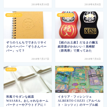
2018年8月10日
2018年8月6日
紙好きレビュー
紙好きレビュー
ぞうのうんちでできたリサイ
【紙のお土産】だるまの繭玉
クルペーパー「ぞうさんペー
紙容器がかわいい！高崎駅
パー」って？
（群馬県）で買ってみた
2018年7月27日
2018年7月6日
お知らせ
紙好きレビュー
和風でモダンな紙皿
イタリア・フィレンツェ
WASARA。おしゃれなホーム
ALBERTO COZZI（アルベル
パーティーやアウトドアに！
ト・コッツィ）のマーブル紙