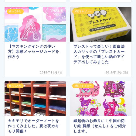
作ってみた
紙好きレビュー
【マスキングインクの使い
ブレストって楽しい！面白法
方】水彩メッセージカードを
人カヤックの「ブレストカー
作ろう
ド」を使って新しい紙のアイ
デア出してみました
2018年11月4日
2018年10月2日
作ってみた
紙好きレビュー
カキモリでオーダーノートを
縁起物のお飾りに！中国の切
作ってみました。夏は夜カキ
り絵 剪紙（せんし）をご紹介
モリ開催！
します。