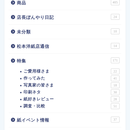
商品
405
店長ぼんやり日記
24
未分類
10
松本洋紙店通信
14
特集
171
ご愛用様さま
22
作ってみた
41
写真家の皆さま
18
印刷ネタ
30
紙好きレビュー
28
調査・比較
51
紙イベント情報
37