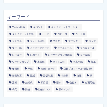
キーワード
Youtube動画
イベント
インクジェットプリンター
インクジェット用紙
カード
コピー機
コート紙
サンプル
フォト光沢紙
ブログ
プリンター
ポップ
マット紙
メッセージカード
ラベルシール
ラベルシール
レビュー
レポート
レーザープリンタ用紙
ロール紙
ワークショップ
上質紙
使ってみた
写真用紙
加工
印画紙
厚紙
名刺・カード
店長プロフィール掲載記事
断裁加工
更紙
活版印刷
特殊紙
竹尾
紙
素材
結婚式
絹目調
耐水
色付き
色画用紙
長尺
防炎
防炎クロス
顔料インク