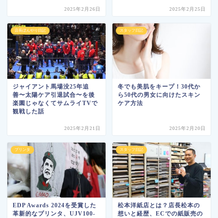
2025年2月26日
2025年2月25日
店長ぼんやり日記
スタッフ日記
ジャイアント馬場没25年追
冬でも美肌をキープ！30代か
善〜太陽ケア引退試合〜を後
ら50代の男女に向けたスキン
楽園じゃなくてサムライTVで
ケア方法
観戦した話
2025年2月21日
2025年2月20日
プリンタ
スタッフ日記
EDP Awards 2024を受賞した
松本洋紙店とは？店長松本の
革新的なプリンタ、UJV100-
想いと経歴、ECでの紙販売の