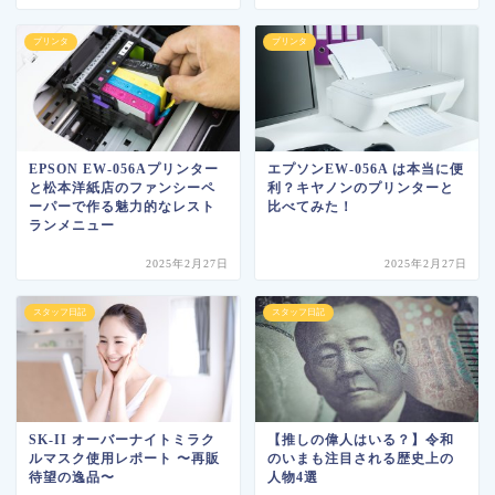
プリンタ
プリンタ
EPSON EW-056Aプリンター
エプソンEW-056A は本当に便
と松本洋紙店のファンシーペ
利？キヤノンのプリンターと
ーパーで作る魅力的なレスト
比べてみた！
ランメニュー
2025年2月27日
2025年2月27日
スタッフ日記
スタッフ日記
SK-II オーバーナイトミラク
【推しの偉人はいる？】令和
ルマスク使用レポート 〜再販
のいまも注目される歴史上の
待望の逸品〜
人物4選