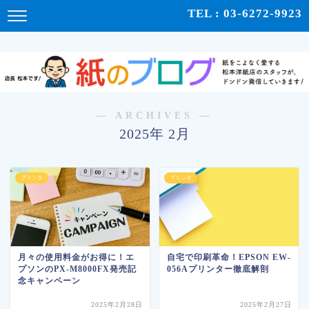
紙をこよなく愛する松本洋紙店のスタッフが、紙の使い心地や、使用例、豆知識などをドンドン発
TEL : 03-6272-9923
信！ | 紙のブログ
― ARCHIVES ―
2025年 2月
プリンタ
プリンタ
月々の使用料金がお得に！エ
自宅で印刷革命！EPSON EW-
プソンのPX-M8000FX発売記
056Aプリンター徹底解剖
念キャンペーン
2025年2月28日
2025年2月27日