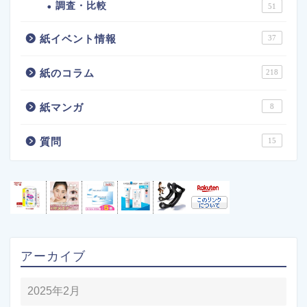
調査・比較
51
紙イベント情報
37
紙のコラム
218
紙マンガ
8
質問
15
アーカイブ