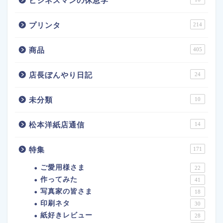
ビジネスマンの休息学
プリンタ
214
商品
405
店長ぼんやり日記
24
未分類
10
松本洋紙店通信
14
特集
171
ご愛用様さま
22
作ってみた
41
写真家の皆さま
18
印刷ネタ
30
紙好きレビュー
28