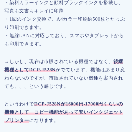
・染料カラーインクと顔料ブラックインクを搭載し、
写真も文書もキレイに印刷
・1回のインク交換で、A4カラー印刷約500枚とたっぷ
り印刷できます。
・無線LANに対応しており、スマホやタブレットから
も印刷できます。
→しかし、現在は市販されている機種ではなく、
後継
機種として
DCP-J528N
がでています。機能はあまり変
わらないのですが、市販されていない機種を案内され
ても、、、という感じです。
というわけで
DCP-J528N
が
16000
円
-17000
円くらいの
機種として コピー機能があって安いインクジェット
プリンター
になります。