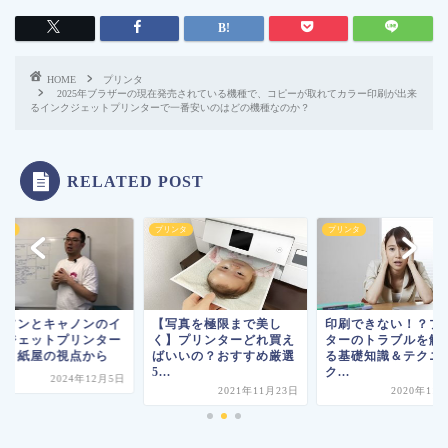
HOME
プリンタ
2025年ブラザーの現在発売されている機種で、コピーが取れてカラー印刷が出来
るインクジェットプリンターで一番安いのはどの機種なのか？
RELATED POST
ンタ
プリンタ
プリンタ
プソンとキャノンのイ
【写真を極限まで美し
印刷できない！？プ
クジェットプリンター
く】プリンターどれ買え
ターのトラブルを解
較：紙屋の視点から
ばいいの？おすすめ厳選
る基礎知識＆テクニ
5...
ク...
2024年12月5日
2021年11月23日
2020年11