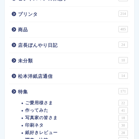
プリンタ
214
商品
405
店長ぼんやり日記
24
未分類
10
松本洋紙店通信
14
特集
171
ご愛用様さま
22
作ってみた
41
写真家の皆さま
18
印刷ネタ
30
紙好きレビュー
28