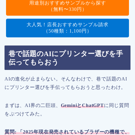
用途別おすすめサンプルから探す
（無料〜330円）
大人気！店長おすすめサンプル請求
（50種類：1,100円）
巷で話題のAIにプリンター選びを手
伝ってもらおう
AIの進化が止まらない。そんなわけで、巷で話題のAI
にプリンター選びを手伝ってもらおうと思ったわけ。
まずは、AI界の二巨頭、
Gemini
と
ChatGPT
に同じ質問
をぶつけてみた。
質問
:
「
2025
年現在発売されているブラザーの機種で、