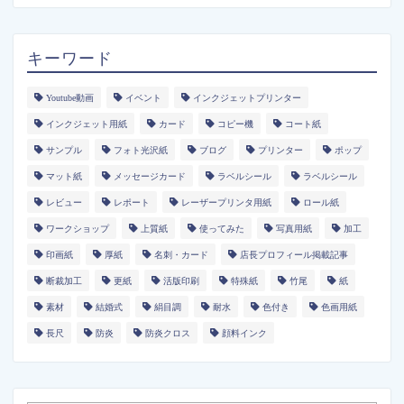
キーワード
Youtube動画
イベント
インクジェットプリンター
インクジェット用紙
カード
コピー機
コート紙
サンプル
フォト光沢紙
ブログ
プリンター
ポップ
マット紙
メッセージカード
ラベルシール
ラベルシール
レビュー
レポート
レーザープリンタ用紙
ロール紙
ワークショップ
上質紙
使ってみた
写真用紙
加工
印画紙
厚紙
名刺・カード
店長プロフィール掲載記事
断裁加工
更紙
活版印刷
特殊紙
竹尾
紙
素材
結婚式
絹目調
耐水
色付き
色画用紙
長尺
防炎
防炎クロス
顔料インク