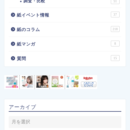
調査・比較
51
紙イベント情報
37
紙のコラム
218
紙マンガ
8
質問
15
アーカイブ