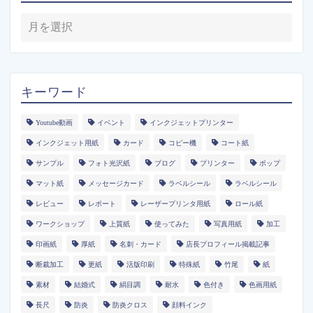
キーワード
Youtube動画
イベント
インクジェットプリンター
インクジェット用紙
カード
コピー機
コート紙
サンプル
フォト光沢紙
ブログ
プリンター
ポップ
マット紙
メッセージカード
ラベルシール
ラベルシール
レビュー
レポート
レーザープリンタ用紙
ロール紙
ワークショップ
上質紙
使ってみた
写真用紙
加工
印画紙
厚紙
名刺・カード
店長プロフィール掲載記事
断裁加工
更紙
活版印刷
特殊紙
竹尾
紙
素材
結婚式
絹目調
耐水
色付き
色画用紙
長尺
防炎
防炎クロス
顔料インク