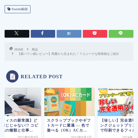
Youtube動画
HOME
商品
【新バフン紙レビュー】馬糞から生まれた！？ユニークな特殊紙をご紹介
RELATED POST
商品
商品
オフィスの新常識】ど
スクラップブックやギフ
【珍しい】完全透明
も同じじゃない!? コピ
トカードに最適 ― 色で
ンクジェットプリン
紙の種類と仕事...
遊べる（OK）ACカ...
で印刷できるフィルム 
2022年9月9日
2025年9月7日
2024年1