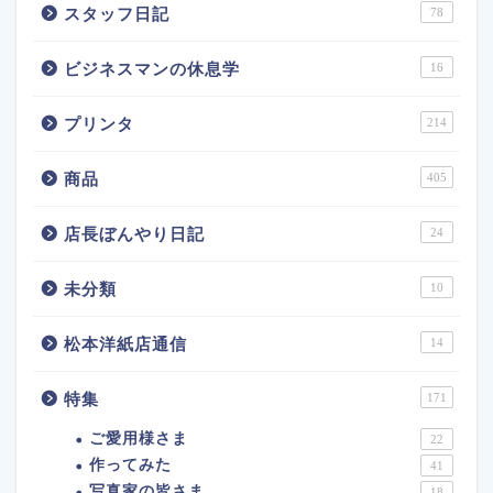
スタッフ日記
78
ビジネスマンの休息学
16
プリンタ
214
商品
405
店長ぼんやり日記
24
未分類
10
松本洋紙店通信
14
特集
171
ご愛用様さま
22
作ってみた
41
写真家の皆さま
18