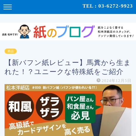
紙をこよなく愛する松本洋紙店のスタッフが、紙の使い心地や、使用例、豆知識などをドンドン発
TEL : 03-6272-9923
信！ | 紙のブログ
商品
【新バフン紙レビュー】馬糞から生ま
れた！？ユニークな特殊紙をご紹介
2024年12月5日