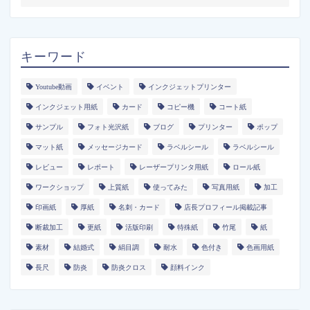
キーワード
Youtube動画
イベント
インクジェットプリンター
インクジェット用紙
カード
コピー機
コート紙
サンプル
フォト光沢紙
ブログ
プリンター
ポップ
マット紙
メッセージカード
ラベルシール
ラベルシール
レビュー
レポート
レーザープリンタ用紙
ロール紙
ワークショップ
上質紙
使ってみた
写真用紙
加工
印画紙
厚紙
名刺・カード
店長プロフィール掲載記事
断裁加工
更紙
活版印刷
特殊紙
竹尾
紙
素材
結婚式
絹目調
耐水
色付き
色画用紙
長尺
防炎
防炎クロス
顔料インク