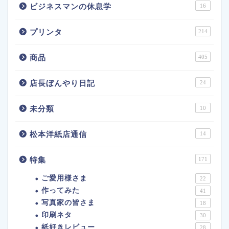
ビジネスマンの休息学
16
プリンタ
214
商品
405
店長ぼんやり日記
24
未分類
10
松本洋紙店通信
14
特集
171
ご愛用様さま
22
作ってみた
41
写真家の皆さま
18
印刷ネタ
30
紙好きレビュー
28