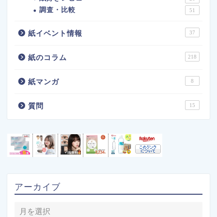
調査・比較
51
紙イベント情報
37
紙のコラム
218
紙マンガ
8
質問
15
アーカイブ