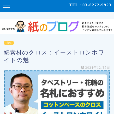
紙をこよなく愛する松本洋紙店のスタッフが、紙の使い心地や、使用例、豆知識などをドンドン発
TEL : 03-6272-9923
信！ | 紙のブログ
商品
綿素材のクロス：イーストロンホワ
イトの魅
2024年12月5日