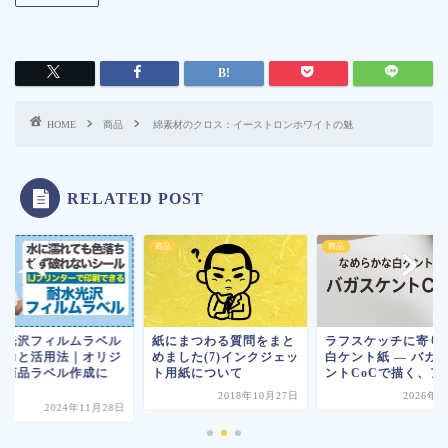
HOME
商品
綿素材のクロス：イーストロンホワイトの魅
RELATED POST
商品
商品
水光沢フィルムラベル
紙にまつわる質問をまと
ラフスケッチに寄り
魅力と活用法｜オリジ
めました(7)インクジェッ
白ケント紙 ― バガ
ル商品ラベル作成に
ト用紙について
ントCoCで描く、ア..
.
2018年10月27日
2026年
2024年11月28日