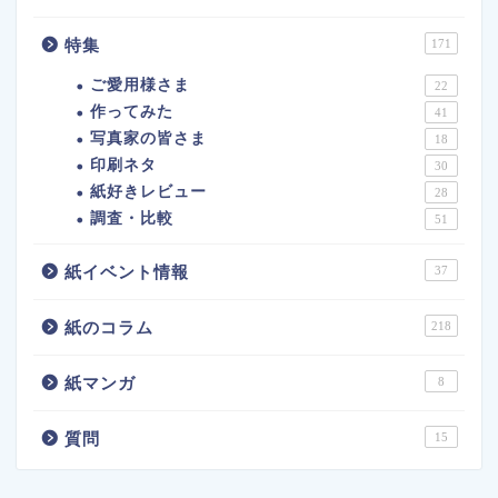
特集
171
ご愛用様さま
22
作ってみた
41
写真家の皆さま
18
印刷ネタ
30
紙好きレビュー
28
調査・比較
51
紙イベント情報
37
紙のコラム
218
紙マンガ
8
質問
15