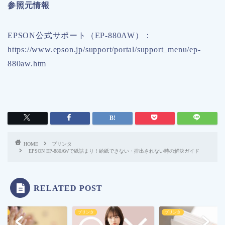
参照元情報
EPSON公式サポート（EP-880AW）：
https://www.epson.jp/support/portal/support_menu/ep-
880aw.htm
HOME
プリンタ
EPSON EP-880AWで紙詰まり！給紙できない・排出されない時の解決ガイド
RELATED POST
ンタ
プリンタ
プリンタ