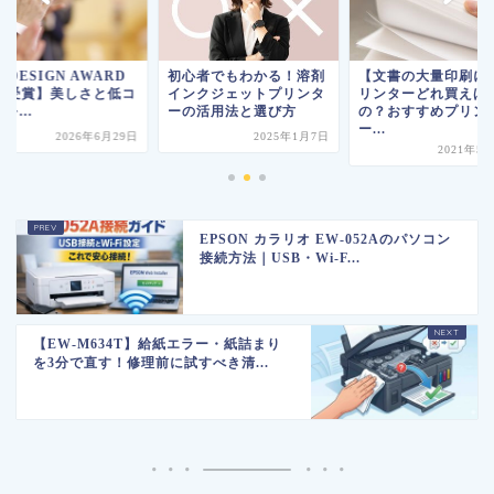
F DESIGN AWARD
初心者でもわかる！溶剤
【文書の大量印刷に
026受賞】美しさと低コ
インクジェットプリンタ
リンターどれ買えば
を...
ーの活用法と選び方
の？おすすめプリン
ー...
2026年6月29日
2025年1月7日
2021年5
EPSON カラリオ EW-052Aのパソコン
接続方法｜USB・Wi-F...
【EW-M634T】給紙エラー・紙詰まり
を3分で直す！修理前に試すべき清...