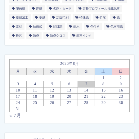
印画紙
厚紙
名刺・カード
店長プロフィール掲載記事
断裁加工
更紙
活版印刷
特殊紙
竹尾
紙
素材
結婚式
絹目調
耐水
色付き
色画用紙
長尺
防炎
防炎クロス
顔料インク
2026年8月
月
火
水
木
金
土
日
1
2
3
4
5
6
7
8
9
10
11
12
13
14
15
16
17
18
19
20
21
22
23
24
25
26
27
28
29
30
31
« 7月