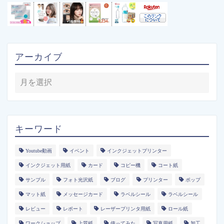
アーカイブ
キーワード
Youtube動画
イベント
インクジェットプリンター
インクジェット用紙
カード
コピー機
コート紙
サンプル
フォト光沢紙
ブログ
プリンター
ポップ
マット紙
メッセージカード
ラベルシール
ラベルシール
レビュー
レポート
レーザープリンタ用紙
ロール紙
ワークショップ
上質紙
使ってみた
写真用紙
加工