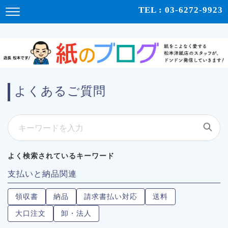
紙をこよなく愛する松本洋紙店のスタッフが、紙の使い心地や、使用例、豆知識などをドンドン発
TEL : 03-6272-9923
信！ | 紙のブログ
よくあるご質問
よく検索されているキーワード
支払いと納品関連
領収書
納品
請求書払い対応
送料
大口注文
卸・法人