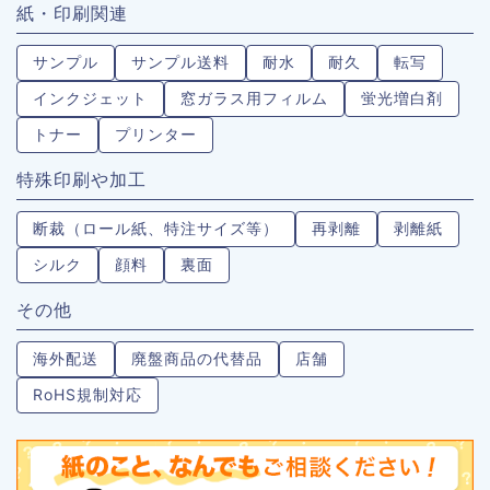
紙・印刷関連
サンプル
サンプル送料
耐水
耐久
転写
インクジェット
窓ガラス用フィルム
蛍光増白剤
トナー
プリンター
特殊印刷や加工
断裁（ロール紙、特注サイズ等）
再剥離
剥離紙
シルク
顔料
裏面
その他
海外配送
廃盤商品の代替品
店舗
RoHS規制対応