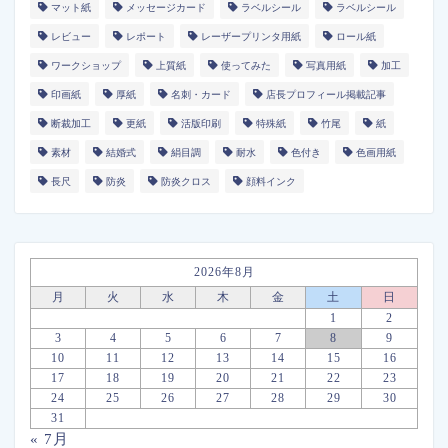
マット紙
メッセージカード
ラベルシール
ラベルシール
レビュー
レポート
レーザープリンタ用紙
ロール紙
ワークショップ
上質紙
使ってみた
写真用紙
加工
印画紙
厚紙
名刺・カード
店長プロフィール掲載記事
断裁加工
更紙
活版印刷
特殊紙
竹尾
紙
素材
結婚式
絹目調
耐水
色付き
色画用紙
長尺
防炎
防炎クロス
顔料インク
2026年8月
月
火
水
木
金
土
日
1
2
3
4
5
6
7
8
9
10
11
12
13
14
15
16
17
18
19
20
21
22
23
24
25
26
27
28
29
30
31
« 7月