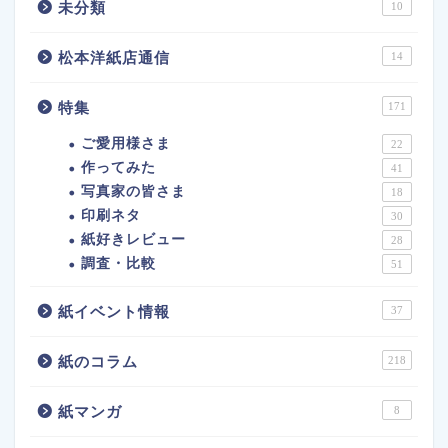
未分類
10
松本洋紙店通信
14
特集
171
ご愛用様さま
22
作ってみた
41
写真家の皆さま
18
印刷ネタ
30
紙好きレビュー
28
調査・比較
51
紙イベント情報
37
紙のコラム
218
紙マンガ
8