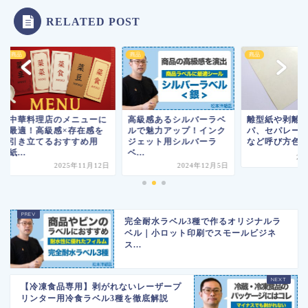
RELATED POST
商品
商品
華料理店のメニューに
高級感あるシルバーラベ
離型紙や剥離紙やキ
適！高級感×存在感を
ルで魅力アップ！インク
パ、セパレーター、
き立てるおすすめ用
ジェット用シルバーラ
など呼び方色々
.
ベ...
2019年6
2025年11月12日
2024年12月5日
完全耐水ラベル3種で作るオリジナルラ
ベル｜小ロット印刷でスモールビジネ
ス...
【冷凍食品専用】剥がれないレーザープ
リンター用冷食ラベル3種を徹底解説