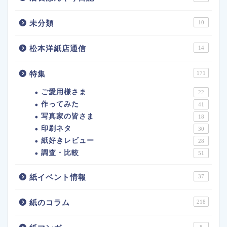
未分類
10
松本洋紙店通信
14
特集
171
ご愛用様さま
22
作ってみた
41
写真家の皆さま
18
印刷ネタ
30
紙好きレビュー
28
調査・比較
51
紙イベント情報
37
紙のコラム
218
8