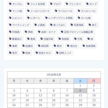
サンプル
フォト光沢紙
ブログ
プリンター
ポップ
マット紙
メッセージカード
ラベルシール
ラベルシール
レビュー
レポート
レーザープリンタ用紙
ロール紙
ワークショップ
上質紙
使ってみた
写真用紙
加工
印画紙
厚紙
名刺・カード
店長プロフィール掲載記事
断裁加工
更紙
活版印刷
特殊紙
竹尾
紙
素材
結婚式
絹目調
耐水
色付き
色画用紙
長尺
防炎
防炎クロス
顔料インク
2026年8月
月
火
水
木
金
土
日
1
2
3
4
5
6
7
8
9
10
11
12
13
14
15
16
17
18
19
20
21
22
23
24
25
26
27
28
29
30