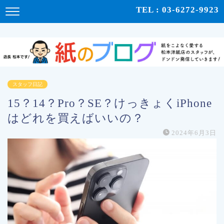
紙をこよなく愛する松本洋紙店のスタッフが、紙の使い心地や、使用例、豆知識などをドンドン発
TEL : 03-6272-9923
信！ | 紙のブログ
スタッフ日記
15？14？Pro？SE？けっきょくiPhone
はどれを買えばいいの？
2024年6月3日