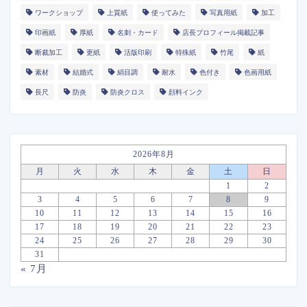
ワークショップ
上質紙
使ってみた
写真用紙
加工
印画紙
厚紙
名刺・カード
店長プロフィール掲載記事
断裁加工
更紙
活版印刷
特殊紙
竹尾
紙
素材
結婚式
絹目調
耐水
色付き
色画用紙
長尺
防炎
防炎クロス
顔料インク
2026年8月
月
火
水
木
金
土
日
1
2
3
4
5
6
7
8
9
10
11
12
13
14
15
16
17
18
19
20
21
22
23
24
25
26
27
28
29
30
31
« 7月