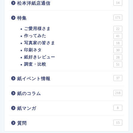
松本洋紙店通信
14
特集
171
ご愛用様さま
22
作ってみた
41
写真家の皆さま
18
印刷ネタ
30
紙好きレビュー
28
調査・比較
51
紙イベント情報
37
紙のコラム
218
紙マンガ
8
質問
15