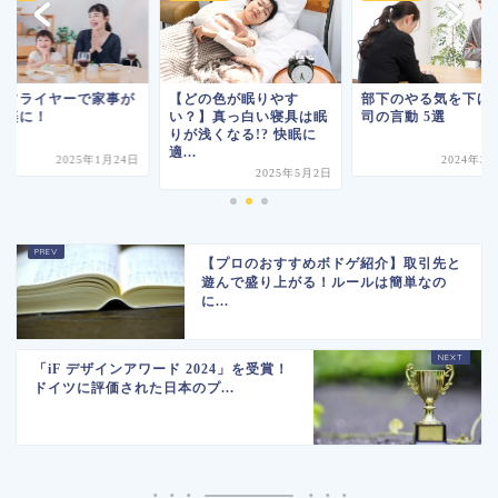
ンフライヤーで家事が
【どの色が眠りやす
部下のやる気を下げ
然楽に！
い？】真っ白い寝具は眠
司の言動 5選
りが浅くなる!? 快眠に
適...
2025年1月24日
2024年3
2025年5月2日
【プロのおすすめボドゲ紹介】取引先と
遊んで盛り上がる！ルールは簡単なの
に...
「iF デザインアワード 2024」を受賞！
ドイツに評価された日本のプ...