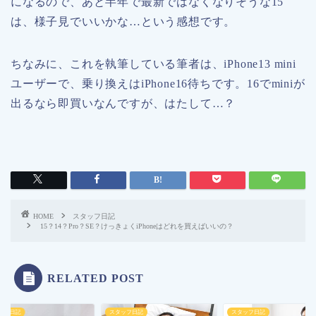
になるので、あと半年で最新ではなくなりそうな15
は、様子見でいいかな…という感想です。
ちなみに、これを執筆している筆者は、iPhone13 mini
ユーザーで、乗り換えはiPhone16待ちです。16でminiが
出るなら即買いなんですが、はたして…？
HOME
スタッフ日記
15？14？Pro？SE？けっきょくiPhoneはどれを買えばいいの？
RELATED POST
ッフ日記
スタッフ日記
スタッフ日記