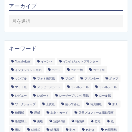
アーカイブ
キーワード
Youtube動画
イベント
インクジェットプリンター
インクジェット用紙
カード
コピー機
コート紙
サンプル
フォト光沢紙
ブログ
プリンター
ポップ
マット紙
メッセージカード
ラベルシール
ラベルシール
レビュー
レポート
レーザープリンタ用紙
ロール紙
ワークショップ
上質紙
使ってみた
写真用紙
加工
印画紙
厚紙
名刺・カード
店長プロフィール掲載記事
断裁加工
更紙
活版印刷
特殊紙
竹尾
紙
素材
結婚式
絹目調
耐水
色付き
色画用紙