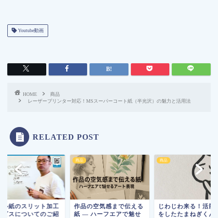
Youtube動画
HOME
商品
レーザープリンター対応！MSスーパーコート紙（半光沢）の魅力と活用法
RELATED POST
商品
商品
ール紙のスリット加工
作品の空気感まで伝える
じわじわ来る！活版
ービスについてのご紹
紙 ― ハーフエアで魅せ
をしたたまねぎくん