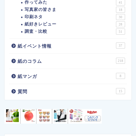
作ってみた
41
写真家の皆さま
18
印刷ネタ
30
紙好きレビュー
28
調査・比較
51
紙イベント情報
37
紙のコラム
218
紙マンガ
8
質問
15