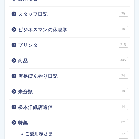
スタッフ日記
79
ビジネスマンの休息学
16
プリンタ
215
商品
405
店長ぼんやり日記
24
未分類
10
松本洋紙店通信
14
特集
171
ご愛用様さま
22