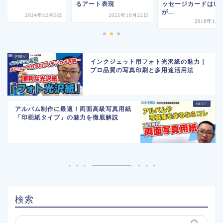
るアート表現
ッセージカードはい
が...
2024年12月5日
2025年10月22日
2018年11
インクジェット用フォト光沢紙の魅力｜
プロ品質の写真印刷と多用途活用法
アルバム制作に最適！両面高級写真用紙
「印画紙タイプ」の魅力を徹底解説
検索