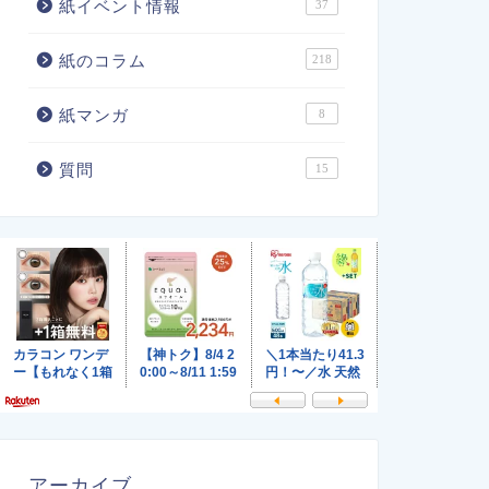
紙イベント情報
37
紙のコラム
218
紙マンガ
8
質問
15
アーカイブ