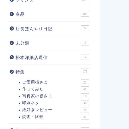
商品
404
店長ぼんやり日記
24
未分類
10
松本洋紙店通信
14
特集
171
ご愛用様さま
22
作ってみた
41
写真家の皆さま
18
印刷ネタ
30
紙好きレビュー
28
調査・比較
51