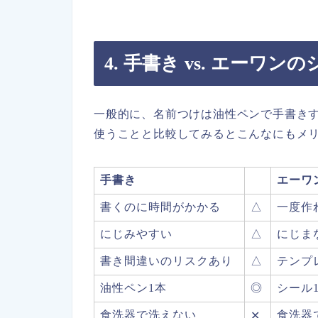
4. 手書き vs. エーワン
一般的に、名前つけは油性ペンで手書き
使うことと比較してみるとこんなにもメ
手書き
エーワ
書くのに時間がかかる
△
一度作
にじみやすい
△
にじま
書き間違いのリスクあり
△
テンプ
油性ペン1本
◎
シール
食洗器で洗えない
食洗器
✕