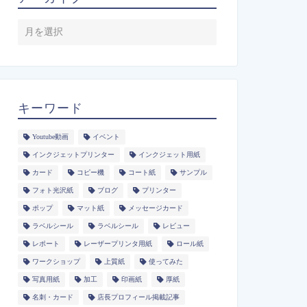
キーワード
Youtube動画
イベント
インクジェットプリンター
インクジェット用紙
カード
コピー機
コート紙
サンプル
フォト光沢紙
ブログ
プリンター
ポップ
マット紙
メッセージカード
ラベルシール
ラベルシール
レビュー
レポート
レーザープリンタ用紙
ロール紙
ワークショップ
上質紙
使ってみた
写真用紙
加工
印画紙
厚紙
名刺・カード
店長プロフィール掲載記事