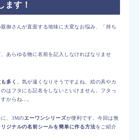
決します！
の親御さんが直面する地味に大変なお悩み、「持ち
ど、あらゆる物に名前を記入しなければなりませ
数も多く
、気が遠くなりそうですよね。絵の具やカ
ものはフタにも記名をしないといけません。フタっ
ますからね…。
めに、
3Mの
エーワンシリーズ
が便利です。今回は無
オリジナルの名前シールを簡単に作る方法
をご紹介