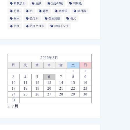
断裁加工
更紙
活版印刷
特殊紙
竹尾
紙
素材
結婚式
絹目調
耐水
色付き
色画用紙
長尺
防炎
防炎クロス
顔料インク
2026年8月
月
火
水
木
金
土
日
1
2
3
4
5
6
7
8
9
10
11
12
13
14
15
16
17
18
19
20
21
22
23
24
25
26
27
28
29
30
31
« 7月